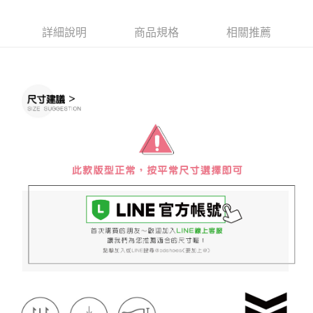
１．於結帳方式選擇「AFTEE先享後付」後，將跳轉至「AFTEE先享後付」
付款後全家取貨
結帳頁面，進行簡訊認證並確認金額後，即可完成結帳。
２．訂單成立數日內，您將收到繳費通知簡訊。
每筆NT$60，滿NT$888(含以上)免運費
詳細說明
商品規格
相關推薦
３．收到繳費通知簡訊後14天內，點擊此簡訊中的連結，可透過四大超商／
ATM／網路銀行／等多元方式進行付款，方視為交易完成。
7-11取貨付款
※ 請注意：結帳手續完成當下不需立刻繳費，但若您需要取消訂單，請聯絡
每筆NT$60，滿NT$888(含以上)免運費
購買商品的店家。未經商家同意取消之訂單仍視為有效，需透過AFTEE先享
後付繳納相關費用。
付款後7-11取貨
※ 交易是否成功請以「AFTEE先享後付 」之結帳頁面顯示為準，若有關於
是否繳費成功／繳費後需取消欲退款等相關疑問，請聯繫「AFTEE先享後付
每筆NT$60，滿NT$888(含以上)免運費
客戶支援中心」
https://netprotections.freshdesk.com/support/home
宅配
【注意事項】
１．透過由恩沛科技股份有限公司提供之「AFTEE先享後付」服務完成之交
每筆NT$100，滿NT$999(含以上)免運費
易，需依本服務之必要範圍內提供個人資料，並將交易相關給付款項請求債
權轉讓予恩沛科技股份有限公司。
２．關於個人資料處理事宜，請瀏覽以下網址：
https://aftee.tw/terms/#terms3
３．未成年的使用者請事先徵得法定代理人或監護人之同意方可使用
「AFTEE先享後付」，若未經同意申辦者引起之損失，本公司不負相關責
任。
４．使用「AFTEE先享後付」時，將依據個別帳號之用戶狀況，依本公司即
時審查核予不同之上限額度；若仍有額度不足之情形，本公司將視審查結果
請求用戶進行身份認證。
５．嚴禁一人註冊多個帳號或使用他人資訊註冊。若發現惡意使用之情形，