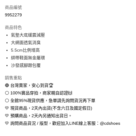
商品編號
超商取貨付款
9952279
LINE Pay
商品特色
Apple Pay
氣墊大底緩震減壓
大網面透氣消臭
街口支付
5.5cm比例增高
悠遊付
綁帶鞋面無金屬環
沙發感腳跟包覆
全盈+PAY
銷售重點
AFTEE先享後付
🔵 台灣賣家，安心到貨🏆
相關說明
⚪ 100%實品穿拍，商家親自認證🙌
【關於「AFTEE先享後付」】
ATM付款
AFTEE先享後付是「在收到商品之後才付款」的支付方式。 讓您購物簡單
⚪ 全館95%現貨供應，急單請先詢問貨況再下單
便利好安心！
💛 現貨商品，2天內出貨(不含六日及國定假日)
１．簡單：不需註冊會員、不需綁卡、不需儲值。
運送方式
２．便利：只要手機號碼，簡訊認證，即可結帳。
💛 預購商品，2天內另通知出貨日。
３．安心：先確認商品／服務後，再付款。
全家取貨付款
💛 詢問商品貨況 / 版型，歡迎加入LINE線上客服：@cdshoes
每筆NT$60，滿NT$888(含以上)免運費
【「AFTEE先享後付」結帳流程】