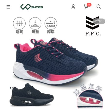
0
1
/
10