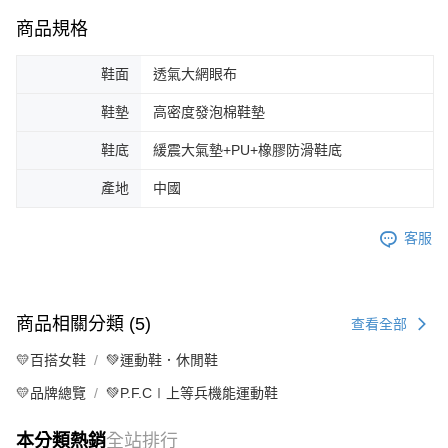
商品規格
鞋面
透氣大網眼布
鞋墊
高密度發泡棉鞋墊
鞋底
緩震大氣墊+PU+橡膠防滑鞋底
產地
中國
客服
商品相關分類 (5)
查看全部
💛百搭女鞋
💚運動鞋．休閒鞋
💛品牌總覽
💚P.F.C∣上等兵機能運動鞋
本分類熱銷
全站排行