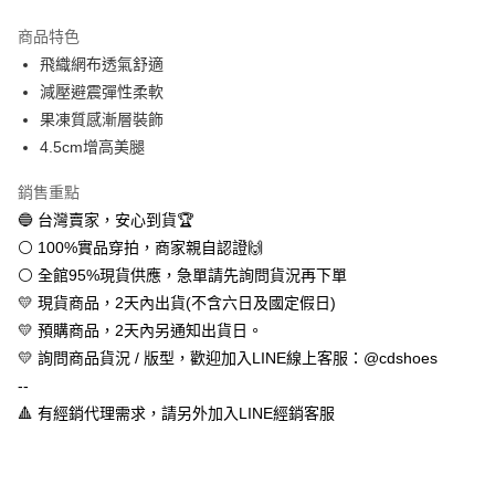
LINE Pay
商品特色
Apple Pay
飛織網布透氣舒適
減壓避震彈性柔軟
街口支付
果凍質感漸層裝飾
悠遊付
4.5cm增高美腿
全盈+PAY
銷售重點
🔵 台灣賣家，安心到貨🏆
AFTEE先享後付
⚪ 100%實品穿拍，商家親自認證🙌
相關說明
⚪ 全館95%現貨供應，急單請先詢問貨況再下單
【關於「AFTEE先享後付」】
ATM付款
AFTEE先享後付是「在收到商品之後才付款」的支付方式。 讓您購物簡單
💛 現貨商品，2天內出貨(不含六日及國定假日)
便利好安心！
💛 預購商品，2天內另通知出貨日。
１．簡單：不需註冊會員、不需綁卡、不需儲值。
運送方式
２．便利：只要手機號碼，簡訊認證，即可結帳。
💛 詢問商品貨況 / 版型，歡迎加入LINE線上客服：@cdshoes
３．安心：先確認商品／服務後，再付款。
全家取貨付款
--
每筆NT$60，滿NT$888(含以上)免運費
🔺 有經銷代理需求，請另外加入LINE經銷客服
【「AFTEE先享後付」結帳流程】
１．於結帳方式選擇「AFTEE先享後付」後，將跳轉至「AFTEE先享後付」
付款後全家取貨
結帳頁面，進行簡訊認證並確認金額後，即可完成結帳。
２．訂單成立數日內，您將收到繳費通知簡訊。
每筆NT$60，滿NT$888(含以上)免運費
３．收到繳費通知簡訊後14天內，點擊此簡訊中的連結，可透過四大超商／