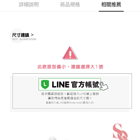
詳細說明
商品規格
相關推薦
ATM／網路銀行／等多元方式進行付款，方視為交易完成。
7-11取貨付款
※ 請注意：結帳手續完成當下不需立刻繳費，但若您需要取消訂單，請聯絡
每筆NT$60，滿NT$888(含以上)免運費
購買商品的店家。未經商家同意取消之訂單仍視為有效，需透過AFTEE先享
後付繳納相關費用。
付款後7-11取貨
※ 交易是否成功請以「AFTEE先享後付 」之結帳頁面顯示為準，若有關於
是否繳費成功／繳費後需取消欲退款等相關疑問，請聯繫「AFTEE先享後付
每筆NT$60，滿NT$888(含以上)免運費
客戶支援中心」
https://netprotections.freshdesk.com/support/home
宅配
【注意事項】
１．透過由恩沛科技股份有限公司提供之「AFTEE先享後付」服務完成之交
每筆NT$100，滿NT$999(含以上)免運費
易，需依本服務之必要範圍內提供個人資料，並將交易相關給付款項請求債
權轉讓予恩沛科技股份有限公司。
２．關於個人資料處理事宜，請瀏覽以下網址：
https://aftee.tw/terms/#terms3
３．未成年的使用者請事先徵得法定代理人或監護人之同意方可使用
「AFTEE先享後付」，若未經同意申辦者引起之損失，本公司不負相關責
任。
４．使用「AFTEE先享後付」時，將依據個別帳號之用戶狀況，依本公司即
時審查核予不同之上限額度；若仍有額度不足之情形，本公司將視審查結果
請求用戶進行身份認證。
５．嚴禁一人註冊多個帳號或使用他人資訊註冊。若發現惡意使用之情形，
恩沛科技股份有限公司將有權停止該用戶之使用額度並採取法律行動。