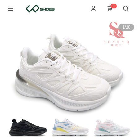
0
1
/
10