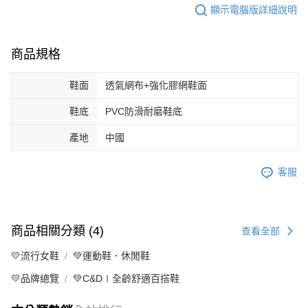
顯示電腦版詳細說明
商品規格
鞋面
透氣網布+強化膠網鞋面
鞋底
PVC防滑耐磨鞋底
產地
中國
客服
商品相關分類 (4)
查看全部
💛流行女鞋
💚運動鞋．休閒鞋
💛品牌總覽
💚C&D∣全齡舒適百搭鞋