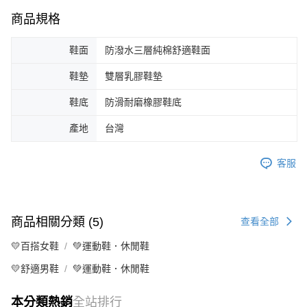
商品規格
鞋面
防潑水三層純棉舒適鞋面
鞋墊
雙層乳膠鞋墊
鞋底
防滑耐磨橡膠鞋底
產地
台灣
客服
商品相關分類 (5)
查看全部
💛百搭女鞋
💚運動鞋．休閒鞋
💛舒適男鞋
💚運動鞋．休閒鞋
本分類熱銷
全站排行