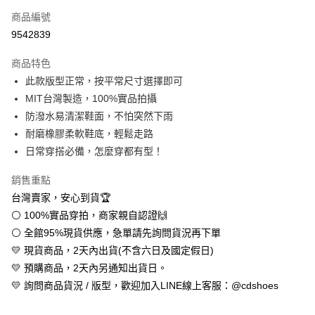
商品編號
超商取貨付款
9542839
LINE Pay
商品特色
Apple Pay
此款版型正常，按平常尺寸選擇即可
MIT台灣製造，100%實品拍攝
街口支付
防潑水易清潔鞋面，不怕突然下雨
悠遊付
耐磨橡膠柔軟鞋底，輕鬆走路
日常穿搭必備，怎麼穿都有型！
全盈+PAY
銷售重點
AFTEE先享後付
台灣賣家，安心到貨🏆
相關說明
⚪ 100%實品穿拍，商家親自認證🙌
【關於「AFTEE先享後付」】
ATM付款
AFTEE先享後付是「在收到商品之後才付款」的支付方式。 讓您購物簡單
⚪ 全館95%現貨供應，急單請先詢問貨況再下單
便利好安心！
💛 現貨商品，2天內出貨(不含六日及國定假日)
１．簡單：不需註冊會員、不需綁卡、不需儲值。
運送方式
２．便利：只要手機號碼，簡訊認證，即可結帳。
💛 預購商品，2天內另通知出貨日。
３．安心：先確認商品／服務後，再付款。
全家取貨付款
💛 詢問商品貨況 / 版型，歡迎加入LINE線上客服：@cdshoes
每筆NT$60，滿NT$888(含以上)免運費
【「AFTEE先享後付」結帳流程】