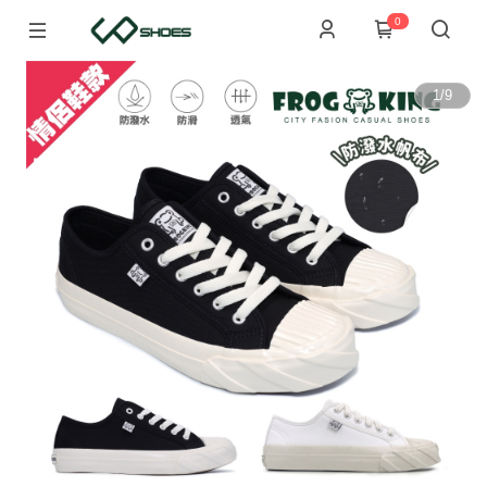
0
1
/
9