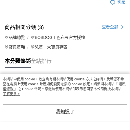
客服
商品相關分類 (3)
查看全部
💛品牌總覽
💚BOBDOG∣巴布豆官方授權
💛寶貝童鞋
💚兒童．大寶貝專區
本分類熱銷
全站排行
本網站中使用 cookie，欲查詢有關本網站使用 cookie 方式之詳情，及若您不希
熱門標籤
望在電腦上使用 cookie 時應如何變更電腦的 cookie 設定，請參閱本網站「
隱私
權條款
」之 Cookie 聲明。您繼續使用本網站即表示您同意本公司得按本網站使
用條款之 Cookie 聲明使用 cookie。
了解更多 >
我知道了