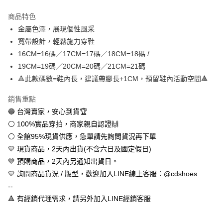
LINE Pay
商品特色
Apple Pay
金屬色澤，展現個性風采
寬帶設計，輕鬆施力穿鞋
街口支付
16CM=16碼／17CM=17碼／18CM=18碼 /
悠遊付
19CM=19碼／20CM=20碼／21CM=21碼
🔺此款碼數=鞋內長，建議帶腳長+1CM，預留鞋內活動空間🔺
全盈+PAY
銷售重點
AFTEE先享後付
🔵 台灣賣家，安心到貨🏆
相關說明
⚪ 100%實品穿拍，商家親自認證🙌
【關於「AFTEE先享後付」】
ATM付款
AFTEE先享後付是「在收到商品之後才付款」的支付方式。 讓您購物簡單
⚪ 全館95%現貨供應，急單請先詢問貨況再下單
便利好安心！
💛 現貨商品，2天內出貨(不含六日及國定假日)
１．簡單：不需註冊會員、不需綁卡、不需儲值。
運送方式
２．便利：只要手機號碼，簡訊認證，即可結帳。
💛 預購商品，2天內另通知出貨日。
３．安心：先確認商品／服務後，再付款。
全家取貨付款
💛 詢問商品貨況 / 版型，歡迎加入LINE線上客服：@cdshoes
每筆NT$60，滿NT$888(含以上)免運費
--
【「AFTEE先享後付」結帳流程】
１．於結帳方式選擇「AFTEE先享後付」後，將跳轉至「AFTEE先享後付」
🔺 有經銷代理需求，請另外加入LINE經銷客服
付款後全家取貨
結帳頁面，進行簡訊認證並確認金額後，即可完成結帳。
２．訂單成立數日內，您將收到繳費通知簡訊。
每筆NT$60，滿NT$888(含以上)免運費
３．收到繳費通知簡訊後14天內，點擊此簡訊中的連結，可透過四大超商／