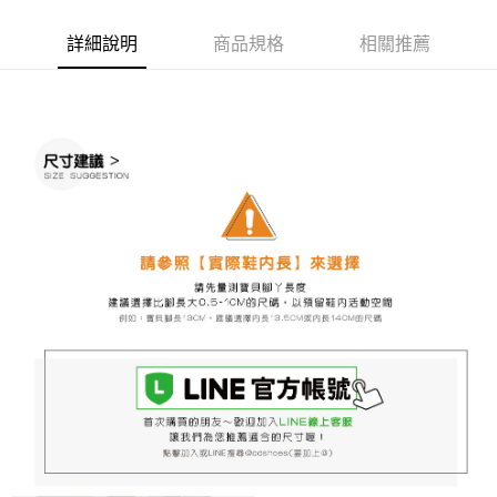
ATM／網路銀行／等多元方式進行付款，方視為交易完成。
7-11取貨付款
※ 請注意：結帳手續完成當下不需立刻繳費，但若您需要取消訂單，請聯絡
詳細說明
商品規格
相關推薦
每筆NT$60，滿NT$888(含以上)免運費
購買商品的店家。未經商家同意取消之訂單仍視為有效，需透過AFTEE先享
後付繳納相關費用。
付款後7-11取貨
※ 交易是否成功請以「AFTEE先享後付 」之結帳頁面顯示為準，若有關於
是否繳費成功／繳費後需取消欲退款等相關疑問，請聯繫「AFTEE先享後付
每筆NT$60，滿NT$888(含以上)免運費
客戶支援中心」
https://netprotections.freshdesk.com/support/home
宅配
【注意事項】
１．透過由恩沛科技股份有限公司提供之「AFTEE先享後付」服務完成之交
每筆NT$100，滿NT$999(含以上)免運費
易，需依本服務之必要範圍內提供個人資料，並將交易相關給付款項請求債
權轉讓予恩沛科技股份有限公司。
２．關於個人資料處理事宜，請瀏覽以下網址：
https://aftee.tw/terms/#terms3
３．未成年的使用者請事先徵得法定代理人或監護人之同意方可使用
「AFTEE先享後付」，若未經同意申辦者引起之損失，本公司不負相關責
任。
４．使用「AFTEE先享後付」時，將依據個別帳號之用戶狀況，依本公司即
時審查核予不同之上限額度；若仍有額度不足之情形，本公司將視審查結果
請求用戶進行身份認證。
５．嚴禁一人註冊多個帳號或使用他人資訊註冊。若發現惡意使用之情形，
恩沛科技股份有限公司將有權停止該用戶之使用額度並採取法律行動。