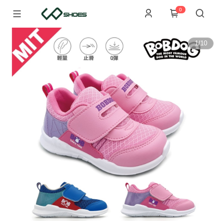
0
1
/
10