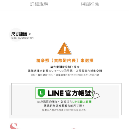
詳細說明
相關推薦
ATM／網路銀行／等多元方式進行付款，方視為交易完成。
7-11取貨付款
※ 請注意：結帳手續完成當下不需立刻繳費，但若您需要取消訂單，請聯絡
每筆NT$60，滿NT$888(含以上)免運費
購買商品的店家。未經商家同意取消之訂單仍視為有效，需透過AFTEE先享
後付繳納相關費用。
付款後7-11取貨
※ 交易是否成功請以「AFTEE先享後付 」之結帳頁面顯示為準，若有關於
是否繳費成功／繳費後需取消欲退款等相關疑問，請聯繫「AFTEE先享後付
每筆NT$60，滿NT$888(含以上)免運費
客戶支援中心」
https://netprotections.freshdesk.com/support/home
宅配
【注意事項】
１．透過由恩沛科技股份有限公司提供之「AFTEE先享後付」服務完成之交
每筆NT$100，滿NT$999(含以上)免運費
易，需依本服務之必要範圍內提供個人資料，並將交易相關給付款項請求債
權轉讓予恩沛科技股份有限公司。
２．關於個人資料處理事宜，請瀏覽以下網址：
https://aftee.tw/terms/#terms3
３．未成年的使用者請事先徵得法定代理人或監護人之同意方可使用
「AFTEE先享後付」，若未經同意申辦者引起之損失，本公司不負相關責
任。
４．使用「AFTEE先享後付」時，將依據個別帳號之用戶狀況，依本公司即
時審查核予不同之上限額度；若仍有額度不足之情形，本公司將視審查結果
請求用戶進行身份認證。
５．嚴禁一人註冊多個帳號或使用他人資訊註冊。若發現惡意使用之情形，
恩沛科技股份有限公司將有權停止該用戶之使用額度並採取法律行動。