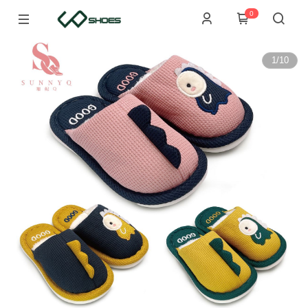
0
1
/
10