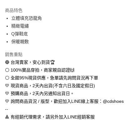
LINE Pay
商品特色
Apple Pay
立體填充恐龍角
精緻電繡
街口支付
Q彈鞋底
悠遊付
保暖親敷
全盈+PAY
銷售重點
🔵 台灣賣家，安心到貨🏆
AFTEE先享後付
⚪ 100%實品穿拍，商家親自認證🙌
相關說明
⚪ 全館95%現貨供應，急單請先詢問貨況再下單
【關於「AFTEE先享後付」】
ATM付款
AFTEE先享後付是「在收到商品之後才付款」的支付方式。 讓您購物簡單
💛 現貨商品，2天內出貨(不含六日及國定假日)
便利好安心！
💛 預購商品，2天內另通知出貨日。
１．簡單：不需註冊會員、不需綁卡、不需儲值。
運送方式
２．便利：只要手機號碼，簡訊認證，即可結帳。
💛 詢問商品貨況 / 版型，歡迎加入LINE線上客服：@cdshoes
３．安心：先確認商品／服務後，再付款。
全家取貨付款
--
每筆NT$60，滿NT$888(含以上)免運費
🔺 有經銷代理需求，請另外加入LINE經銷客服
【「AFTEE先享後付」結帳流程】
１．於結帳方式選擇「AFTEE先享後付」後，將跳轉至「AFTEE先享後付」
付款後全家取貨
結帳頁面，進行簡訊認證並確認金額後，即可完成結帳。
２．訂單成立數日內，您將收到繳費通知簡訊。
每筆NT$60，滿NT$888(含以上)免運費
３．收到繳費通知簡訊後14天內，點擊此簡訊中的連結，可透過四大超商／