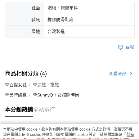
鞋面
泡棉、親膚布料
鞋底
橡膠防滑鞋底
產地
台灣製造
客服
商品相關分類 (4)
查看全部
💛百搭女鞋
💚涼鞋．拖鞋
💛品牌總覽
💚SunnyQ∣女孩輕時尚
本分類熱銷
全站排行
本網站中使用 cookie，欲查詢有關本網站使用 cookie 方式之詳情，及若您不希
熱門標籤
望在電腦上使用 cookie 時應如何變更電腦的 cookie 設定，請參閱本網站「
隱私