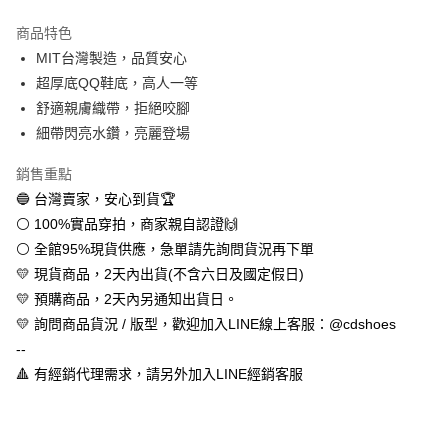
LINE Pay
商品特色
Apple Pay
MIT台灣製造，品質安心
超厚底QQ鞋底，高人一等
街口支付
舒適親膚織帶，拒絕咬腳
悠遊付
細帶閃亮水鑽，亮麗登場
全盈+PAY
銷售重點
🔵 台灣賣家，安心到貨🏆
AFTEE先享後付
⚪ 100%實品穿拍，商家親自認證🙌
相關說明
⚪ 全館95%現貨供應，急單請先詢問貨況再下單
【關於「AFTEE先享後付」】
ATM付款
AFTEE先享後付是「在收到商品之後才付款」的支付方式。 讓您購物簡單
💛 現貨商品，2天內出貨(不含六日及國定假日)
便利好安心！
💛 預購商品，2天內另通知出貨日。
１．簡單：不需註冊會員、不需綁卡、不需儲值。
運送方式
２．便利：只要手機號碼，簡訊認證，即可結帳。
💛 詢問商品貨況 / 版型，歡迎加入LINE線上客服：@cdshoes
３．安心：先確認商品／服務後，再付款。
全家取貨付款
--
每筆NT$60，滿NT$888(含以上)免運費
🔺 有經銷代理需求，請另外加入LINE經銷客服
【「AFTEE先享後付」結帳流程】
１．於結帳方式選擇「AFTEE先享後付」後，將跳轉至「AFTEE先享後付」
付款後全家取貨
結帳頁面，進行簡訊認證並確認金額後，即可完成結帳。
２．訂單成立數日內，您將收到繳費通知簡訊。
每筆NT$60，滿NT$888(含以上)免運費
３．收到繳費通知簡訊後14天內，點擊此簡訊中的連結，可透過四大超商／