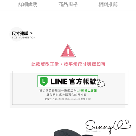
詳細說明
商品規格
相關推薦
ATM／網路銀行／等多元方式進行付款，方視為交易完成。
7-11取貨付款
※ 請注意：結帳手續完成當下不需立刻繳費，但若您需要取消訂單，請聯絡
每筆NT$60，滿NT$888(含以上)免運費
購買商品的店家。未經商家同意取消之訂單仍視為有效，需透過AFTEE先享
後付繳納相關費用。
付款後7-11取貨
※ 交易是否成功請以「AFTEE先享後付 」之結帳頁面顯示為準，若有關於
是否繳費成功／繳費後需取消欲退款等相關疑問，請聯繫「AFTEE先享後付
每筆NT$60，滿NT$888(含以上)免運費
客戶支援中心」
https://netprotections.freshdesk.com/support/home
宅配
【注意事項】
１．透過由恩沛科技股份有限公司提供之「AFTEE先享後付」服務完成之交
每筆NT$100，滿NT$999(含以上)免運費
易，需依本服務之必要範圍內提供個人資料，並將交易相關給付款項請求債
權轉讓予恩沛科技股份有限公司。
２．關於個人資料處理事宜，請瀏覽以下網址：
https://aftee.tw/terms/#terms3
３．未成年的使用者請事先徵得法定代理人或監護人之同意方可使用
「AFTEE先享後付」，若未經同意申辦者引起之損失，本公司不負相關責
任。
４．使用「AFTEE先享後付」時，將依據個別帳號之用戶狀況，依本公司即
時審查核予不同之上限額度；若仍有額度不足之情形，本公司將視審查結果
請求用戶進行身份認證。
５．嚴禁一人註冊多個帳號或使用他人資訊註冊。若發現惡意使用之情形，
恩沛科技股份有限公司將有權停止該用戶之使用額度並採取法律行動。