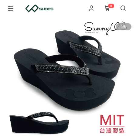
0
1
/
6