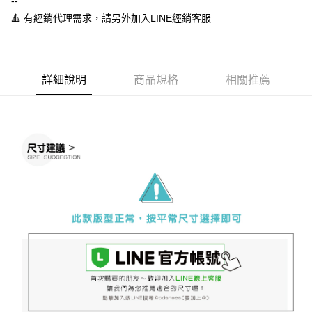
--
ATM／網路銀行／等多元方式進行付款，方視為交易完成。
7-11取貨付款
🔺 有經銷代理需求，請另外加入LINE經銷客服
※ 請注意：結帳手續完成當下不需立刻繳費，但若您需要取消訂單，請聯絡
每筆NT$60，滿NT$888(含以上)免運費
購買商品的店家。未經商家同意取消之訂單仍視為有效，需透過AFTEE先享
後付繳納相關費用。
付款後7-11取貨
※ 交易是否成功請以「AFTEE先享後付 」之結帳頁面顯示為準，若有關於
是否繳費成功／繳費後需取消欲退款等相關疑問，請聯繫「AFTEE先享後付
詳細說明
商品規格
相關推薦
每筆NT$60，滿NT$888(含以上)免運費
客戶支援中心」
https://netprotections.freshdesk.com/support/home
宅配
【注意事項】
１．透過由恩沛科技股份有限公司提供之「AFTEE先享後付」服務完成之交
每筆NT$100，滿NT$999(含以上)免運費
易，需依本服務之必要範圍內提供個人資料，並將交易相關給付款項請求債
權轉讓予恩沛科技股份有限公司。
２．關於個人資料處理事宜，請瀏覽以下網址：
https://aftee.tw/terms/#terms3
３．未成年的使用者請事先徵得法定代理人或監護人之同意方可使用
「AFTEE先享後付」，若未經同意申辦者引起之損失，本公司不負相關責
任。
４．使用「AFTEE先享後付」時，將依據個別帳號之用戶狀況，依本公司即
時審查核予不同之上限額度；若仍有額度不足之情形，本公司將視審查結果
請求用戶進行身份認證。
５．嚴禁一人註冊多個帳號或使用他人資訊註冊。若發現惡意使用之情形，
恩沛科技股份有限公司將有權停止該用戶之使用額度並採取法律行動。