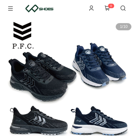
0
1
/
10