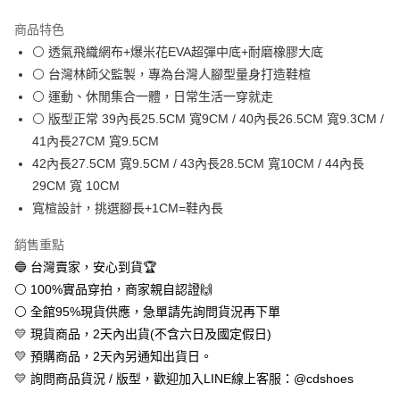
LINE Pay
商品特色
Apple Pay
⚪ 透氣飛織網布+爆米花EVA超彈中底+耐磨橡膠大底
⚪ 台灣林師父監製，專為台灣人腳型量身打造鞋楦
街口支付
⚪ 運動、休閒集合一體，日常生活一穿就走
悠遊付
⚪ 版型正常 39內長25.5CM 寬9CM / 40內長26.5CM 寬9.3CM /
41內長27CM 寬9.5CM
全盈+PAY
42內長27.5CM 寬9.5CM / 43內長28.5CM 寬10CM / 44內長
AFTEE先享後付
29CM 寬 10CM
相關說明
寬楦設計，挑選腳長+1CM=鞋內長
【關於「AFTEE先享後付」】
ATM付款
AFTEE先享後付是「在收到商品之後才付款」的支付方式。 讓您購物簡單
銷售重點
便利好安心！
🔵 台灣賣家，安心到貨🏆
１．簡單：不需註冊會員、不需綁卡、不需儲值。
運送方式
２．便利：只要手機號碼，簡訊認證，即可結帳。
⚪ 100%實品穿拍，商家親自認證🙌
３．安心：先確認商品／服務後，再付款。
全家取貨付款
⚪ 全館95%現貨供應，急單請先詢問貨況再下單
每筆NT$60，滿NT$888(含以上)免運費
💛 現貨商品，2天內出貨(不含六日及國定假日)
【「AFTEE先享後付」結帳流程】
１．於結帳方式選擇「AFTEE先享後付」後，將跳轉至「AFTEE先享後付」
💛 預購商品，2天內另通知出貨日。
付款後全家取貨
結帳頁面，進行簡訊認證並確認金額後，即可完成結帳。
💛 詢問商品貨況 / 版型，歡迎加入LINE線上客服：@cdshoes
２．訂單成立數日內，您將收到繳費通知簡訊。
每筆NT$60，滿NT$888(含以上)免運費
３．收到繳費通知簡訊後14天內，點擊此簡訊中的連結，可透過四大超商／