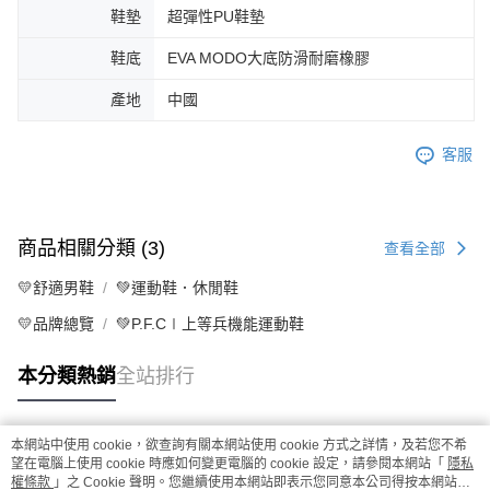
鞋墊
超彈性PU鞋墊
鞋底
EVA MODO大底防滑耐磨橡膠
產地
中國
客服
商品相關分類 (3)
查看全部
💛舒適男鞋
💚運動鞋．休閒鞋
💛品牌總覽
💚P.F.C∣上等兵機能運動鞋
本分類熱銷
全站排行
本網站中使用 cookie，欲查詢有關本網站使用 cookie 方式之詳情，及若您不希
熱門標籤
望在電腦上使用 cookie 時應如何變更電腦的 cookie 設定，請參閱本網站「
隱私
權條款
」之 Cookie 聲明。您繼續使用本網站即表示您同意本公司得按本網站使