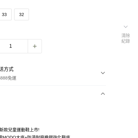
33
32
清除
紀錄
送方式
888免運
次付款
付款
最新款兒童運動鞋上市!
震MODO大底+防滑耐磨橡膠強化鞋底