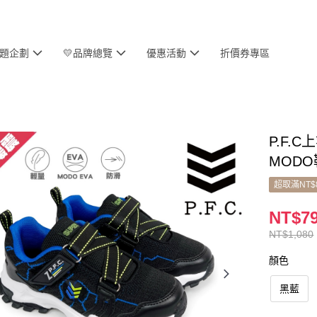
主題企劃
💛品牌總覽
優惠活動
折價券專區
P.F.
MODO
超取滿NT$
NT$7
NT$1,080
顏色
黑藍