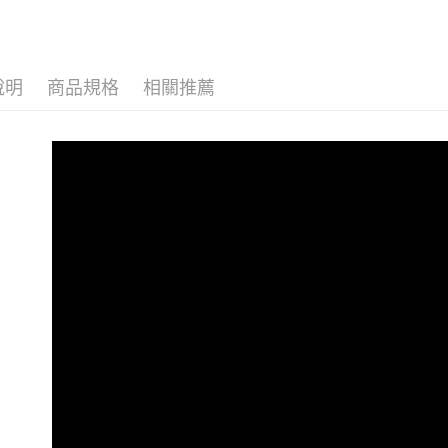
先享後付
每筆NT$6
💛主題企
※ 交易是
是否繳費成
付款後7-1
付客戶支
每筆NT$6
說明
商品規格
相關推薦
【注意事
宅配
１．透過由
交易，需
每筆NT$1
求債權轉
２．關於
https://aft
３．未成
「AFTE
任。
４．使用「
即時審查
結果請求
５．嚴禁
形，恩沛
動。