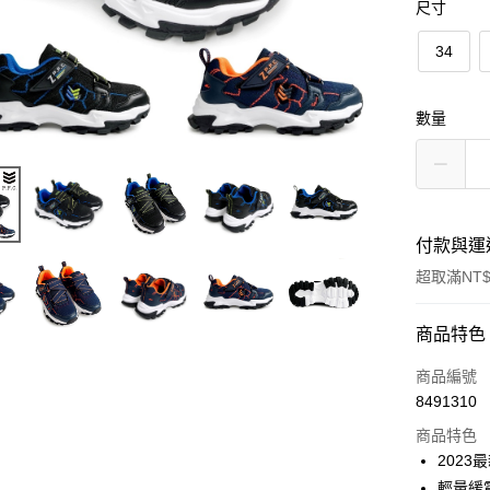
尺寸
34
數量
付款與運
超取滿NT$
付款方式
商品特色
信用卡一
商品編號
8491310
超商取貨
商品特色
LINE Pay
2023
輕量緩