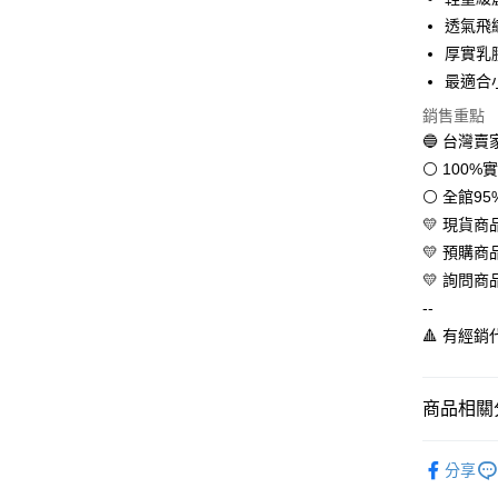
Apple Pay
透氣飛
街口支付
厚實乳
最適合
悠遊付
銷售重點
全盈+PAY
🔵 台灣
AFTEE先
⚪ 100
相關說明
⚪ 全館9
【關於「A
💛 現貨
ATM付款
AFTEE
💛 預購
便利好安
１．簡單
💛 詢問商
２．便利
運送方式
--
３．安心
🔺 有經
全家取貨
【「AFT
每筆NT$6
１．於結帳
付」結帳
商品相關分
付款後全
２．訂單
３．收到繳
每筆NT$6
💛品牌總
／ATM／
分享
※ 請注意
💛寶貝童
7-11取貨
絡購買商品