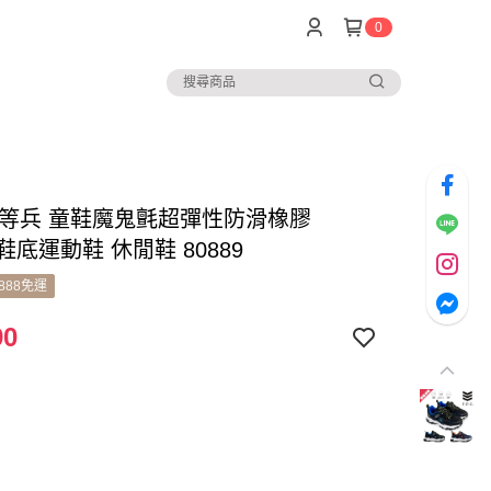
0
C上等兵 童鞋魔鬼氈超彈性防滑橡膠
鞋底運動鞋 休閒鞋 80889
888免運
90