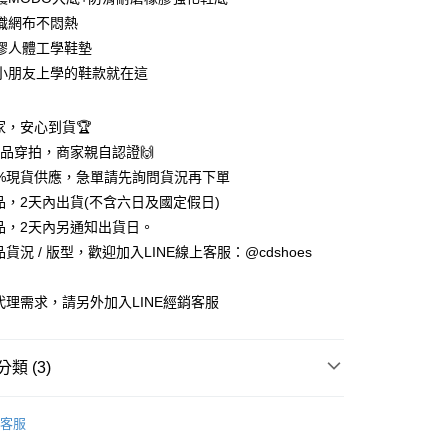
織網布不悶熱
膠人體工學鞋墊
小朋友上學的鞋款就在這
賣家，安心到貨🏆
享後付
%實品穿拍，商家親自認證🙌
5%現貨供應，急單請先詢問貨況再下單
FTEE先享後付」】
商品，2天內出貨(不含六日及國定假日)
先享後付是「在收到商品之後才付款」的支付方式。 讓您購物簡單
商品，2天內另通知出貨日。
心！
：不需註冊會員、不需綁卡、不需儲值。
品貨況 / 版型，歡迎加入LINE線上客服：@cdshoes
：只要手機號碼，簡訊認證，即可結帳。
：先確認商品／服務後，再付款。
銷代理需求，請另外加入LINE經銷客服
付款
EE先享後付」結帳流程】
0，滿NT$888(含以上)免運費
方式選擇「AFTEE先享後付」後，將跳轉至「AFTEE先享後
頁面，進行簡訊認證並確認金額後，即可完成結帳。
類 (3)
家取貨
成立數日內，您將收到繳費通知簡訊。
費通知簡訊後14天內，點擊此簡訊中的連結，可透過四大超商
0，滿NT$888(含以上)免運費
覽
💚P.F.C∣上等兵機能運動鞋
網路銀行／等多元方式進行付款，方視為交易完成。
客服
：結帳手續完成當下不需立刻繳費，但若您需要取消訂單，請聯
鞋
💚運動鞋．休閒鞋
付款
的店家。未經商家同意取消之訂單仍視為有效，需透過AFTEE