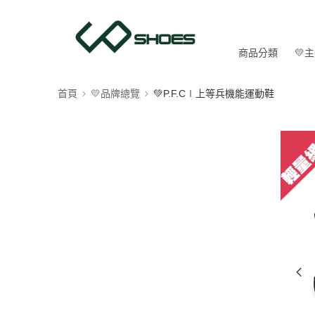
商品分類
💛
首頁
💛品牌總覽
💚P.F.C∣上等兵機能運動鞋