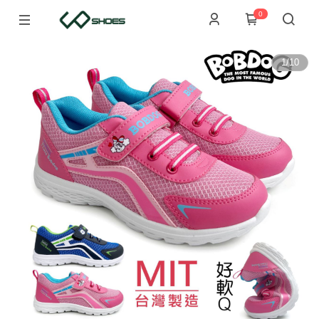
0
1
/
10