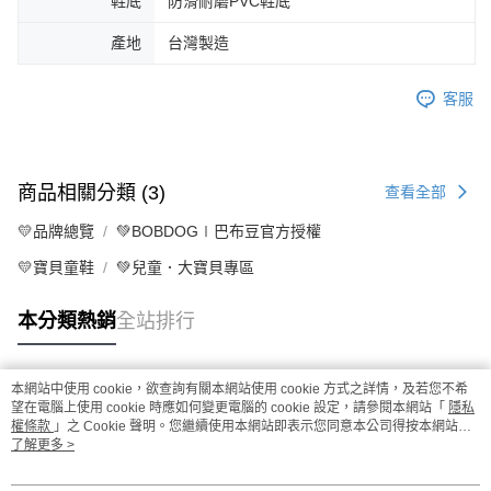
鞋底
防滑耐磨PVC鞋底
產地
台灣製造
客服
商品相關分類 (3)
查看全部
💛品牌總覽
💚BOBDOG∣巴布豆官方授權
💛寶貝童鞋
💚兒童．大寶貝專區
本分類熱銷
全站排行
本網站中使用 cookie，欲查詢有關本網站使用 cookie 方式之詳情，及若您不希
熱門標籤
望在電腦上使用 cookie 時應如何變更電腦的 cookie 設定，請參閱本網站「
隱私
權條款
」之 Cookie 聲明。您繼續使用本網站即表示您同意本公司得按本網站使
用條款之 Cookie 聲明使用 cookie。
了解更多 >