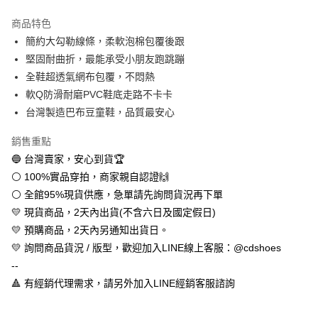
LINE Pay
商品特色
Apple Pay
簡約大勾勒線條，柔軟泡棉包覆後跟
堅固耐曲折，最能承受小朋友跑跳蹦
街口支付
全鞋超透氣網布包覆，不悶熱
悠遊付
軟Q防滑耐磨PVC鞋底走路不卡卡
台灣製造巴布豆童鞋，品質最安心
全盈+PAY
銷售重點
AFTEE先享後付
🔵 台灣賣家，安心到貨🏆
相關說明
⚪ 100%實品穿拍，商家親自認證🙌
【關於「AFTEE先享後付」】
ATM付款
AFTEE先享後付是「在收到商品之後才付款」的支付方式。 讓您購物簡單
⚪ 全館95%現貨供應，急單請先詢問貨況再下單
便利好安心！
💛 現貨商品，2天內出貨(不含六日及國定假日)
１．簡單：不需註冊會員、不需綁卡、不需儲值。
運送方式
２．便利：只要手機號碼，簡訊認證，即可結帳。
💛 預購商品，2天內另通知出貨日。
３．安心：先確認商品／服務後，再付款。
全家取貨付款
💛 詢問商品貨況 / 版型，歡迎加入LINE線上客服：@cdshoes
每筆NT$60，滿NT$888(含以上)免運費
--
【「AFTEE先享後付」結帳流程】
１．於結帳方式選擇「AFTEE先享後付」後，將跳轉至「AFTEE先享後付」
🔺 有經銷代理需求，請另外加入LINE經銷客服諮詢
付款後全家取貨
結帳頁面，進行簡訊認證並確認金額後，即可完成結帳。
２．訂單成立數日內，您將收到繳費通知簡訊。
每筆NT$60，滿NT$888(含以上)免運費
３．收到繳費通知簡訊後14天內，點擊此簡訊中的連結，可透過四大超商／