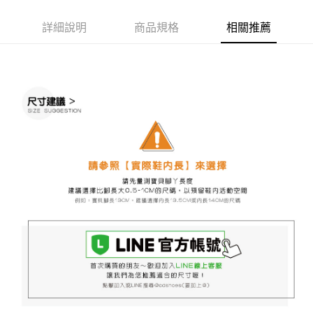
ATM／網路銀行／等多元方式進行付款，方視為交易完成。
7-11取貨付款
※ 請注意：結帳手續完成當下不需立刻繳費，但若您需要取消訂單，請聯絡
詳細說明
商品規格
相關推薦
每筆NT$60，滿NT$888(含以上)免運費
購買商品的店家。未經商家同意取消之訂單仍視為有效，需透過AFTEE先享
後付繳納相關費用。
付款後7-11取貨
※ 交易是否成功請以「AFTEE先享後付 」之結帳頁面顯示為準，若有關於
是否繳費成功／繳費後需取消欲退款等相關疑問，請聯繫「AFTEE先享後付
每筆NT$60，滿NT$888(含以上)免運費
客戶支援中心」
https://netprotections.freshdesk.com/support/home
宅配
【注意事項】
１．透過由恩沛科技股份有限公司提供之「AFTEE先享後付」服務完成之交
每筆NT$100，滿NT$999(含以上)免運費
易，需依本服務之必要範圍內提供個人資料，並將交易相關給付款項請求債
權轉讓予恩沛科技股份有限公司。
２．關於個人資料處理事宜，請瀏覽以下網址：
https://aftee.tw/terms/#terms3
３．未成年的使用者請事先徵得法定代理人或監護人之同意方可使用
「AFTEE先享後付」，若未經同意申辦者引起之損失，本公司不負相關責
任。
４．使用「AFTEE先享後付」時，將依據個別帳號之用戶狀況，依本公司即
時審查核予不同之上限額度；若仍有額度不足之情形，本公司將視審查結果
請求用戶進行身份認證。
５．嚴禁一人註冊多個帳號或使用他人資訊註冊。若發現惡意使用之情形，
恩沛科技股份有限公司將有權停止該用戶之使用額度並採取法律行動。