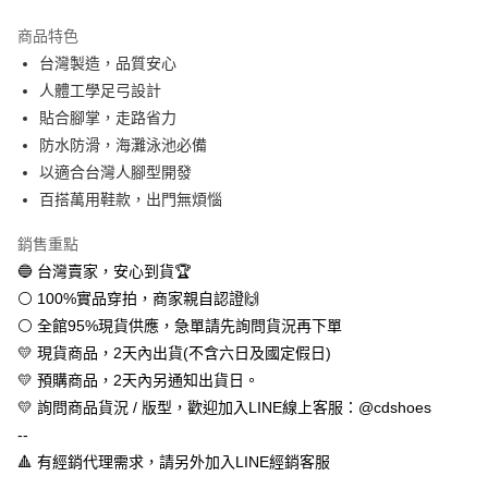
LINE Pay
商品特色
Apple Pay
台灣製造，品質安心
人體工學足弓設計
街口支付
貼合腳掌，走路省力
悠遊付
防水防滑，海灘泳池必備
以適合台灣人腳型開發
全盈+PAY
百搭萬用鞋款，出門無煩惱
AFTEE先享後付
銷售重點
相關說明
🔵 台灣賣家，安心到貨🏆
【關於「AFTEE先享後付」】
ATM付款
AFTEE先享後付是「在收到商品之後才付款」的支付方式。 讓您購物簡單
⚪ 100%實品穿拍，商家親自認證🙌
便利好安心！
⚪ 全館95%現貨供應，急單請先詢問貨況再下單
１．簡單：不需註冊會員、不需綁卡、不需儲值。
運送方式
２．便利：只要手機號碼，簡訊認證，即可結帳。
💛 現貨商品，2天內出貨(不含六日及國定假日)
３．安心：先確認商品／服務後，再付款。
全家取貨付款
💛 預購商品，2天內另通知出貨日。
每筆NT$60，滿NT$888(含以上)免運費
💛 詢問商品貨況 / 版型，歡迎加入LINE線上客服：@cdshoes
【「AFTEE先享後付」結帳流程】
１．於結帳方式選擇「AFTEE先享後付」後，將跳轉至「AFTEE先享後付」
--
付款後全家取貨
結帳頁面，進行簡訊認證並確認金額後，即可完成結帳。
🔺 有經銷代理需求，請另外加入LINE經銷客服
２．訂單成立數日內，您將收到繳費通知簡訊。
每筆NT$60，滿NT$888(含以上)免運費
３．收到繳費通知簡訊後14天內，點擊此簡訊中的連結，可透過四大超商／