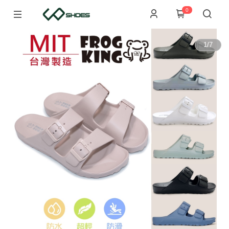
0
1
/
7