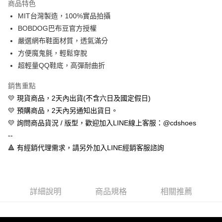
商品特色
Apple Pay
MIT台灣製造，100%實品拍攝
BOBDOG巴布豆官方授權
街口支付
嚴選網布鞋面材質，透氣滿分
悠遊付
方便魔鬼氈，輕鬆穿脫
超輕量QQ鞋底，高彈耐曲折
全盈+PAY
銷售重點
AFTEE先享後付
💛 現貨商品，2天內出貨(不含六日及國定假日)
相關說明
💛 預購商品，2天內另通知出貨日。
【關於「AFTEE先享後付」】
ATM付款
AFTEE先享後付是「在收到商品之後才付款」的支付方式。 讓您購物簡單
💛 詢問商品貨況 / 版型，歡迎加入LINE線上客服：@cdshoes
便利好安心！
--
１．簡單：不需註冊會員、不需綁卡、不需儲值。
運送方式
２．便利：只要手機號碼，簡訊認證，即可結帳。
🔺 有經銷代理需求，請另外加入LINE經銷客服諮詢
３．安心：先確認商品／服務後，再付款。
全家取貨付款
每筆NT$60，滿NT$888(含以上)免運費
【「AFTEE先享後付」結帳流程】
１．於結帳方式選擇「AFTEE先享後付」後，將跳轉至「AFTEE先享後付」
付款後全家取貨
結帳頁面，進行簡訊認證並確認金額後，即可完成結帳。
詳細說明
商品規格
相關推薦
２．訂單成立數日內，您將收到繳費通知簡訊。
每筆NT$60，滿NT$888(含以上)免運費
３．收到繳費通知簡訊後14天內，點擊此簡訊中的連結，可透過四大超商／
ATM／網路銀行／等多元方式進行付款，方視為交易完成。
7-11取貨付款