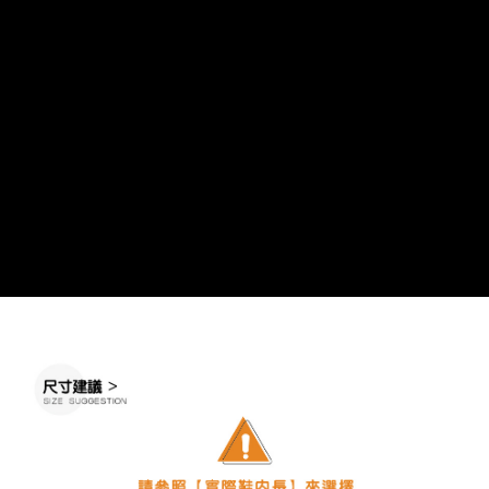
※ 請注意：結帳手續完成當下不需立刻繳費，但若您需要取消訂單，請聯絡
每筆NT$60，滿NT$888(含以上)免運費
購買商品的店家。未經商家同意取消之訂單仍視為有效，需透過AFTEE先享
後付繳納相關費用。
付款後7-11取貨
※ 交易是否成功請以「AFTEE先享後付 」之結帳頁面顯示為準，若有關於
是否繳費成功／繳費後需取消欲退款等相關疑問，請聯繫「AFTEE先享後付
每筆NT$60，滿NT$888(含以上)免運費
客戶支援中心」
https://netprotections.freshdesk.com/support/home
宅配
【注意事項】
１．透過由恩沛科技股份有限公司提供之「AFTEE先享後付」服務完成之交
每筆NT$100，滿NT$999(含以上)免運費
易，需依本服務之必要範圍內提供個人資料，並將交易相關給付款項請求債
權轉讓予恩沛科技股份有限公司。
２．關於個人資料處理事宜，請瀏覽以下網址：
https://aftee.tw/terms/#terms3
３．未成年的使用者請事先徵得法定代理人或監護人之同意方可使用
「AFTEE先享後付」，若未經同意申辦者引起之損失，本公司不負相關責
任。
４．使用「AFTEE先享後付」時，將依據個別帳號之用戶狀況，依本公司即
時審查核予不同之上限額度；若仍有額度不足之情形，本公司將視審查結果
請求用戶進行身份認證。
５．嚴禁一人註冊多個帳號或使用他人資訊註冊。若發現惡意使用之情形，
恩沛科技股份有限公司將有權停止該用戶之使用額度並採取法律行動。