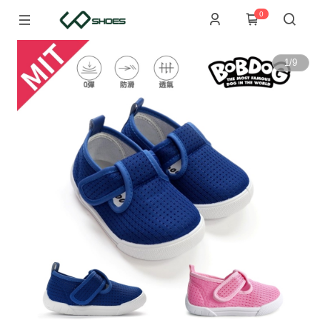
0
1
/
9