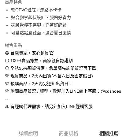
商品特色
Apple Pay
軟QPVC鞋底，走路不卡卡
貼合腳掌起伏設計，服貼好省力
街口支付
夾腳軟梗不磨腳，穿著好輕鬆
悠遊付
可愛點點風鞋面，適合夏日風情
全盈+PAY
銷售重點
🔵 台灣賣家，安心到貨🏆
AFTEE先享後付
⚪ 100%實品穿拍，商家親自認證🙌
相關說明
⚪ 全館95%現貨供應，急單請先詢問貨況再下單
【關於「AFTEE先享後付」】
ATM付款
AFTEE先享後付是「在收到商品之後才付款」的支付方式。 讓您購物簡單
💛 現貨商品，2天內出貨(不含六日及國定假日)
便利好安心！
💛 預購商品，2天內另通知出貨日。
１．簡單：不需註冊會員、不需綁卡、不需儲值。
運送方式
２．便利：只要手機號碼，簡訊認證，即可結帳。
💛 詢問商品貨況 / 版型，歡迎加入LINE線上客服：@cdshoes
３．安心：先確認商品／服務後，再付款。
全家取貨付款
--
每筆NT$60，滿NT$888(含以上)免運費
🔺 有經銷代理需求，請另外加入LINE經銷客服
【「AFTEE先享後付」結帳流程】
１．於結帳方式選擇「AFTEE先享後付」後，將跳轉至「AFTEE先享後付」
付款後全家取貨
結帳頁面，進行簡訊認證並確認金額後，即可完成結帳。
２．訂單成立數日內，您將收到繳費通知簡訊。
每筆NT$60，滿NT$888(含以上)免運費
３．收到繳費通知簡訊後14天內，點擊此簡訊中的連結，可透過四大超商／
詳細說明
商品規格
相關推薦
ATM／網路銀行／等多元方式進行付款，方視為交易完成。
7-11取貨付款