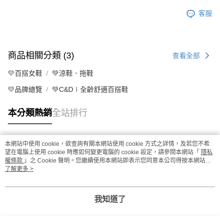
客服
商品相關分類 (3)
查看全部
💛百搭女鞋
💚涼鞋．拖鞋
💛品牌總覽
💚C&D∣全齡舒適百搭鞋
本分類熱銷
全站排行
本網站中使用 cookie，欲查詢有關本網站使用 cookie 方式之詳情，及若您不希
熱門標籤
望在電腦上使用 cookie 時應如何變更電腦的 cookie 設定，請參閱本網站「
隱私
權條款
」之 Cookie 聲明。您繼續使用本網站即表示您同意本公司得按本網站使
用條款之 Cookie 聲明使用 cookie。
了解更多 >
我知道了