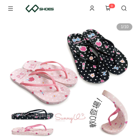
0
1
/
10