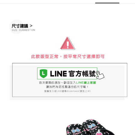
※ 請注意：結帳手續完成當下不需立刻繳費，但若您需要取消訂單，請聯絡
每筆NT$60，滿NT$888(含以上)免運費
購買商品的店家。未經商家同意取消之訂單仍視為有效，需透過AFTEE先享
後付繳納相關費用。
付款後7-11取貨
※ 交易是否成功請以「AFTEE先享後付 」之結帳頁面顯示為準，若有關於
是否繳費成功／繳費後需取消欲退款等相關疑問，請聯繫「AFTEE先享後付
每筆NT$60，滿NT$888(含以上)免運費
客戶支援中心」
https://netprotections.freshdesk.com/support/home
宅配
【注意事項】
１．透過由恩沛科技股份有限公司提供之「AFTEE先享後付」服務完成之交
每筆NT$100，滿NT$999(含以上)免運費
易，需依本服務之必要範圍內提供個人資料，並將交易相關給付款項請求債
權轉讓予恩沛科技股份有限公司。
２．關於個人資料處理事宜，請瀏覽以下網址：
https://aftee.tw/terms/#terms3
３．未成年的使用者請事先徵得法定代理人或監護人之同意方可使用
「AFTEE先享後付」，若未經同意申辦者引起之損失，本公司不負相關責
任。
４．使用「AFTEE先享後付」時，將依據個別帳號之用戶狀況，依本公司即
時審查核予不同之上限額度；若仍有額度不足之情形，本公司將視審查結果
請求用戶進行身份認證。
５．嚴禁一人註冊多個帳號或使用他人資訊註冊。若發現惡意使用之情形，
恩沛科技股份有限公司將有權停止該用戶之使用額度並採取法律行動。