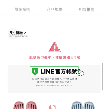
ATM／網路銀行／等多元方式進行付款，方視為交易完成。
7-11取貨付款
※ 請注意：結帳手續完成當下不需立刻繳費，但若您需要取消訂單，請聯絡
詳細說明
商品規格
相關推薦
每筆NT$60，滿NT$888(含以上)免運費
購買商品的店家。未經商家同意取消之訂單仍視為有效，需透過AFTEE先享
後付繳納相關費用。
付款後7-11取貨
※ 交易是否成功請以「AFTEE先享後付 」之結帳頁面顯示為準，若有關於
是否繳費成功／繳費後需取消欲退款等相關疑問，請聯繫「AFTEE先享後付
每筆NT$60，滿NT$888(含以上)免運費
客戶支援中心」
https://netprotections.freshdesk.com/support/home
宅配
【注意事項】
１．透過由恩沛科技股份有限公司提供之「AFTEE先享後付」服務完成之交
每筆NT$100，滿NT$999(含以上)免運費
易，需依本服務之必要範圍內提供個人資料，並將交易相關給付款項請求債
權轉讓予恩沛科技股份有限公司。
２．關於個人資料處理事宜，請瀏覽以下網址：
https://aftee.tw/terms/#terms3
３．未成年的使用者請事先徵得法定代理人或監護人之同意方可使用
「AFTEE先享後付」，若未經同意申辦者引起之損失，本公司不負相關責
任。
４．使用「AFTEE先享後付」時，將依據個別帳號之用戶狀況，依本公司即
時審查核予不同之上限額度；若仍有額度不足之情形，本公司將視審查結果
請求用戶進行身份認證。
５．嚴禁一人註冊多個帳號或使用他人資訊註冊。若發現惡意使用之情形，
恩沛科技股份有限公司將有權停止該用戶之使用額度並採取法律行動。