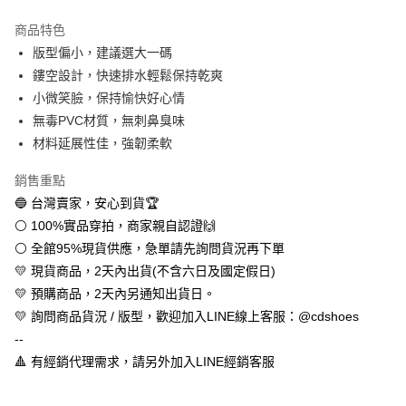
LINE Pay
商品特色
Apple Pay
版型偏小，建議選大一碼
鏤空設計，快速排水輕鬆保持乾爽
街口支付
小微笑臉，保持愉快好心情
悠遊付
無毒PVC材質，無刺鼻臭味
材料延展性佳，強韌柔軟
全盈+PAY
銷售重點
AFTEE先享後付
🔵 台灣賣家，安心到貨🏆
相關說明
⚪ 100%實品穿拍，商家親自認證🙌
【關於「AFTEE先享後付」】
ATM付款
AFTEE先享後付是「在收到商品之後才付款」的支付方式。 讓您購物簡單
⚪ 全館95%現貨供應，急單請先詢問貨況再下單
便利好安心！
💛 現貨商品，2天內出貨(不含六日及國定假日)
１．簡單：不需註冊會員、不需綁卡、不需儲值。
運送方式
２．便利：只要手機號碼，簡訊認證，即可結帳。
💛 預購商品，2天內另通知出貨日。
３．安心：先確認商品／服務後，再付款。
全家取貨付款
💛 詢問商品貨況 / 版型，歡迎加入LINE線上客服：@cdshoes
每筆NT$60，滿NT$888(含以上)免運費
--
【「AFTEE先享後付」結帳流程】
１．於結帳方式選擇「AFTEE先享後付」後，將跳轉至「AFTEE先享後付」
🔺 有經銷代理需求，請另外加入LINE經銷客服
付款後全家取貨
結帳頁面，進行簡訊認證並確認金額後，即可完成結帳。
２．訂單成立數日內，您將收到繳費通知簡訊。
每筆NT$60，滿NT$888(含以上)免運費
３．收到繳費通知簡訊後14天內，點擊此簡訊中的連結，可透過四大超商／