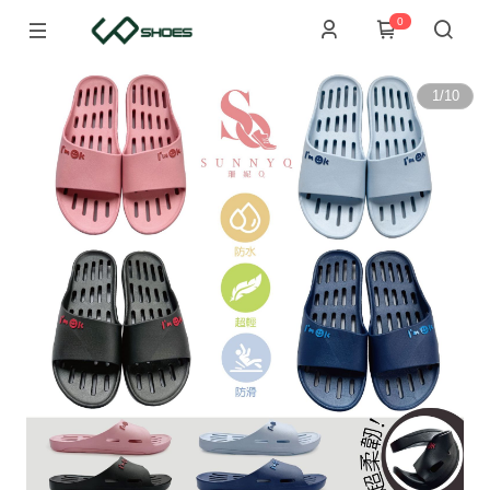
0
1
/
10