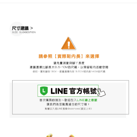
※ 請注意：結帳手續完成當下不需立刻繳費，但若您需要取消訂單，請聯絡
每筆NT$60，滿NT$888(含以上)免運費
購買商品的店家。未經商家同意取消之訂單仍視為有效，需透過AFTEE先享
後付繳納相關費用。
付款後7-11取貨
※ 交易是否成功請以「AFTEE先享後付 」之結帳頁面顯示為準，若有關於
是否繳費成功／繳費後需取消欲退款等相關疑問，請聯繫「AFTEE先享後付
每筆NT$60，滿NT$888(含以上)免運費
客戶支援中心」
https://netprotections.freshdesk.com/support/home
宅配
【注意事項】
１．透過由恩沛科技股份有限公司提供之「AFTEE先享後付」服務完成之交
每筆NT$100，滿NT$999(含以上)免運費
易，需依本服務之必要範圍內提供個人資料，並將交易相關給付款項請求債
權轉讓予恩沛科技股份有限公司。
２．關於個人資料處理事宜，請瀏覽以下網址：
https://aftee.tw/terms/#terms3
３．未成年的使用者請事先徵得法定代理人或監護人之同意方可使用
「AFTEE先享後付」，若未經同意申辦者引起之損失，本公司不負相關責
任。
４．使用「AFTEE先享後付」時，將依據個別帳號之用戶狀況，依本公司即
時審查核予不同之上限額度；若仍有額度不足之情形，本公司將視審查結果
請求用戶進行身份認證。
５．嚴禁一人註冊多個帳號或使用他人資訊註冊。若發現惡意使用之情形，
恩沛科技股份有限公司將有權停止該用戶之使用額度並採取法律行動。