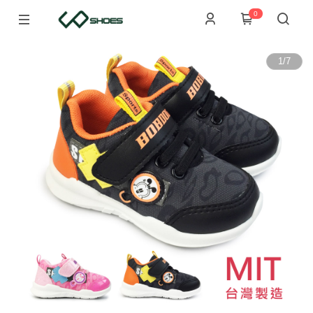
0
1
/
7