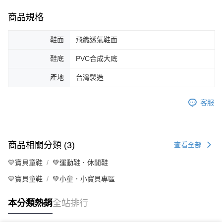
商品規格
鞋面
飛織透氣鞋面
鞋底
PVC合成大底
產地
台灣製造
客服
商品相關分類 (3)
查看全部
💛寶貝童鞋
💚運動鞋．休閒鞋
💛寶貝童鞋
💚小童．小寶貝專區
本分類熱銷
全站排行