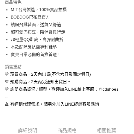
商品特色
Apple Pay
MIT台灣製造，100%實品拍攝
BOBDOG巴布豆官方
街口支付
繽紛飛織鞋面，透氣又舒適
悠遊付
超可愛巴布豆，陪伴寶貝行走
超輕量QQ鞋底，高彈耐曲折
全盈+PAY
本款配除臭抗菌專利鞋墊
AFTEE先享後付
寶貝日常必備的首推首選！
相關說明
銷售重點
【關於「AFTEE先享後付」】
ATM付款
AFTEE先享後付是「在收到商品之後才付款」的支付方式。 讓您購物簡單
💛 現貨商品，2天內出貨(不含六日及國定假日)
便利好安心！
💛 預購商品，2天內另通知出貨日。
１．簡單：不需註冊會員、不需綁卡、不需儲值。
運送方式
２．便利：只要手機號碼，簡訊認證，即可結帳。
💛 詢問商品貨況 / 版型，歡迎加入LINE線上客服：@cdshoes
３．安心：先確認商品／服務後，再付款。
全家取貨付款
--
每筆NT$60，滿NT$888(含以上)免運費
🔺 有經銷代理需求，請另外加入LINE經銷客服諮詢
【「AFTEE先享後付」結帳流程】
１．於結帳方式選擇「AFTEE先享後付」後，將跳轉至「AFTEE先享後付」
付款後全家取貨
結帳頁面，進行簡訊認證並確認金額後，即可完成結帳。
２．訂單成立數日內，您將收到繳費通知簡訊。
每筆NT$60，滿NT$888(含以上)免運費
３．收到繳費通知簡訊後14天內，點擊此簡訊中的連結，可透過四大超商／
詳細說明
商品規格
相關推薦
ATM／網路銀行／等多元方式進行付款，方視為交易完成。
7-11取貨付款