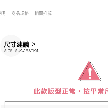
7-11取貨
絡購買商品
先享後付
每筆NT$6
說明
商品規格
相關推薦
※ 交易是
是否繳費成
付款後7-1
付客戶支
每筆NT$6
【注意事
宅配
１．透過由
交易，需
每筆NT$1
求債權轉
２．關於
https://aft
３．未成
「AFTE
任。
４．使用「
即時審查
結果請求
５．嚴禁
形，恩沛
動。