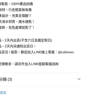
灣製造，100%實品拍攝
鞋材，行走輕盈無負擔
床設計，完美支撐腳丫
防潑水材質，遇水速乾！
搭款，包色處理就對了！
享後付
商品，2天內出貨(不含六日及國定假日)
商品，2天內另通知出貨日。
FTEE先享後付」】
品貨況 / 版型，歡迎加入LINE線上客服：@cdshoes
先享後付是「在收到商品之後才付款」的支付方式。 讓您購物簡單
心！
：不需註冊會員、不需綁卡、不需儲值。
銷代理需求，請另外加入LINE經銷客服諮詢
：只要手機號碼，簡訊認證，即可結帳。
：先確認商品／服務後，再付款。
付款
類 (3)
EE先享後付」結帳流程】
0，滿NT$888(含以上)免運費
方式選擇「AFTEE先享後付」後，將跳轉至「AFTEE先享後
覽
💚POLO∣臺灣口碑涼拖鞋
頁面，進行簡訊認證並確認金額後，即可完成結帳。
客服
家取貨
成立數日內，您將收到繳費通知簡訊。
T台灣手工製專區
費通知簡訊後14天內，點擊此簡訊中的連結，可透過四大超商
0，滿NT$888(含以上)免運費
網路銀行／等多元方式進行付款，方視為交易完成。
涼鞋
：結帳手續完成當下不需立刻繳費，但若您需要取消訂單，請聯