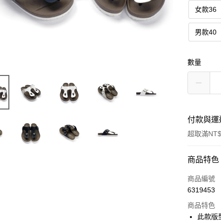
女款36
男款40
數量
付款與運
超取滿NT$
付款方式
商品特色
信用卡一
商品編號
6319453
超商取貨
商品特色
LINE Pay
此款版