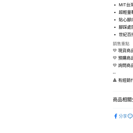
MIT台
Apple Pay
超輕量
街口支付
貼心腳
腳踩處
悠遊付
世紀百
全盈+PAY
銷售重點
AFTEE先
💛 現貨
相關說明
💛 預購
【關於「A
💛 詢問商
ATM付款
AFTEE
--
便利好安
１．簡單
🔺 有經
２．便利
運送方式
３．安心
全家取貨
商品相關分
【「AFT
每筆NT$6
１．於結帳
💛品牌總
付」結帳
分享
付款後全
２．訂單
🇹🇼MI
３．收到繳
每筆NT$6
／ATM／
🌡️口碑拖
※ 請注意