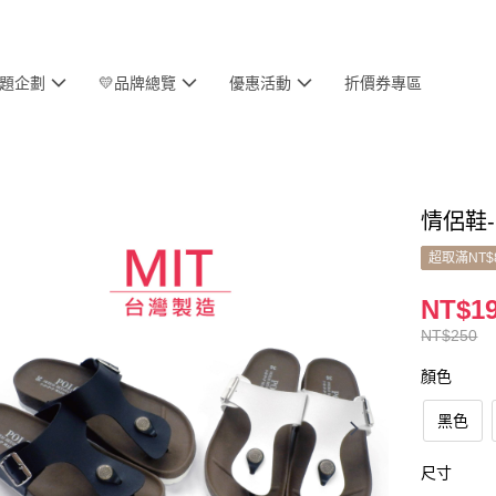
主題企劃
💛品牌總覽
優惠活動
折價券專區
情侶鞋-
超取滿NT$
NT$1
NT$250
顏色
黑色
尺寸