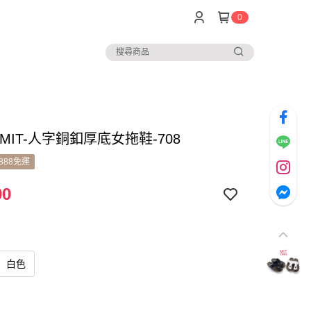
0
MIT-人字銅釦厚底女拖鞋-708
888免運
90
白色