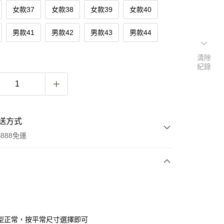
女款37
女款38
女款39
女款40
男款41
男款42
男款43
男款44
清除
紀錄
送方式
888免運
次付款
付款
型正常，按平常尺寸選擇即可