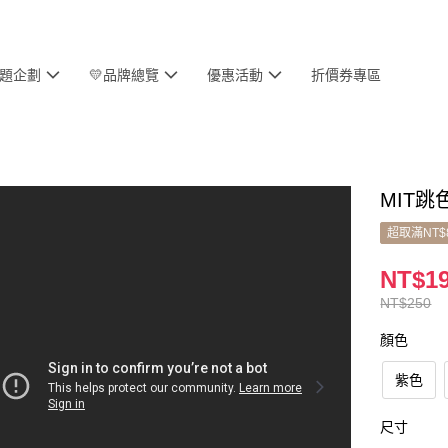
主題企劃
💛品牌總覽
優惠活動
折價券專區
MIT跳
超取滿NT$
NT$1
NT$250
顏色
紫色
尺寸