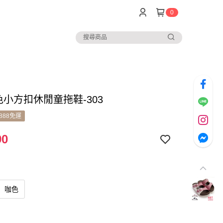
0
色小方扣休閒童拖鞋-303
888免運
90
咖色