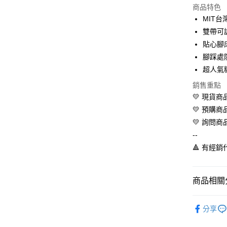
商品特色
LINE Pay
MIT台
雙帶可
Apple Pay
貼心腳
街口支付
腳踩處
超人氣
悠遊付
銷售重點
全盈+PAY
💛 現貨
AFTEE先
💛 預購
相關說明
💛 詢問商
【關於「A
--
ATM付款
AFTEE
🔺 有經
便利好安
１．簡單
２．便利
運送方式
３．安心
商品相關分
全家取貨
【「AFT
💛品牌總
每筆NT$6
１．於結帳
分享
付」結帳
🇹🇼MI
付款後全
２．訂單