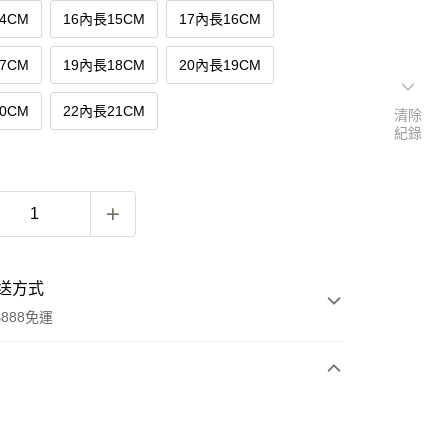
4CM
16內長15CM
17內長16CM
7CM
19內長18CM
20內長19CM
0CM
22內長21CM
清除
紀錄
送方式
888免運
次付款
付款