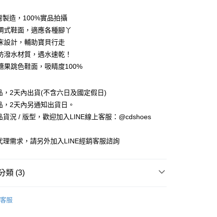
灣製造，100%實品拍攝
調式鞋面，適應各種腳丫
床設計，輔助寶貝行走
防潑水材質，遇水速乾！
糖果跳色鞋面，吸睛度100%
商品，2天內出貨(不含六日及國定假日)
享後付
商品，2天內另通知出貨日。
品貨況 / 版型，歡迎加入LINE線上客服：@cdshoes
FTEE先享後付」】
先享後付是「在收到商品之後才付款」的支付方式。 讓您購物簡單
銷代理需求，請另外加入LINE經銷客服諮詢
心！
：不需註冊會員、不需綁卡、不需儲值。
：只要手機號碼，簡訊認證，即可結帳。
：先確認商品／服務後，再付款。
類 (3)
付款
EE先享後付」結帳流程】
覽
💚POLO∣臺灣口碑涼拖鞋
0，滿NT$888(含以上)免運費
方式選擇「AFTEE先享後付」後，將跳轉至「AFTEE先享後
客服
頁面，進行簡訊認證並確認金額後，即可完成結帳。
T台灣手工製專區
家取貨
成立數日內，您將收到繳費通知簡訊。