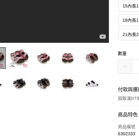
15內長1
18內長1
21內長2
數量
付款與運
超取滿NT$
付款方式
商品特色
信用卡一
商品編號
6302333
超商取貨