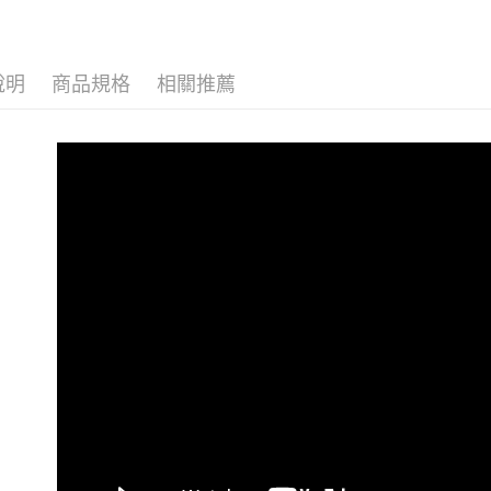
３．收到繳
🌡️口碑拖
每筆NT$6
／ATM／
※ 請注意
7-11取貨
絡購買商品
說明
商品規格
相關推薦
先享後付
每筆NT$6
※ 交易是
是否繳費成
付款後7-1
付客戶支
每筆NT$6
【注意事
宅配
１．透過由
交易，需
每筆NT$1
求債權轉
２．關於
https://aft
３．未成
「AFTE
任。
４．使用「
即時審查
結果請求
５．嚴禁
形，恩沛
動。