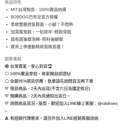
商品特色
Apple Pay
MIT台灣製造，100%實品拍攝
BOBDOG巴布豆官方授權
街口支付
柔軟雙層透氣鞋面，小腳丫不悶熱
悠遊付
加寬魔鬼氈，一貼就牢~輕鬆穿脫
超有感後跟泡棉~照料後腳跟
全盈+PAY
寶貝上學運動鞋款首推首選！
AFTEE先享後付
銷售重點
相關說明
🔵 台灣賣家，安心到貨🏆
【關於「AFTEE先享後付」】
ATM付款
AFTEE先享後付是「在收到商品之後才付款」的支付方式。 讓您購物簡單
⚪ 100%實品穿拍，商家親自認證🙌
便利好安心！
⚪ 全館95%現貨供應，急單請先詢問貨況再下單
１．簡單：不需註冊會員、不需綁卡、不需儲值。
運送方式
２．便利：只要手機號碼，簡訊認證，即可結帳。
💛 現貨商品，2天內出貨(不含六日及國定假日)
３．安心：先確認商品／服務後，再付款。
全家取貨付款
💛 預購商品，2天內另通知出貨日。
每筆NT$60，滿NT$888(含以上)免運費
💛 詢問商品貨況 / 版型，歡迎加入LINE線上客服：@cdshoes
【「AFTEE先享後付」結帳流程】
１．於結帳方式選擇「AFTEE先享後付」後，將跳轉至「AFTEE先享後付」
--
付款後全家取貨
結帳頁面，進行簡訊認證並確認金額後，即可完成結帳。
🔺 有經銷代理需求，請另外加入LINE經銷客服諮詢
２．訂單成立數日內，您將收到繳費通知簡訊。
每筆NT$60，滿NT$888(含以上)免運費
３．收到繳費通知簡訊後14天內，點擊此簡訊中的連結，可透過四大超商／
ATM／網路銀行／等多元方式進行付款，方視為交易完成。
7-11取貨付款