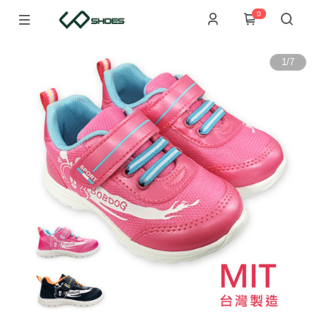
0
1
/
7