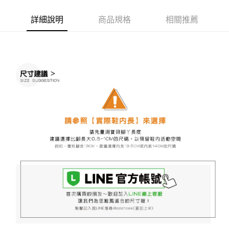
※ 請注意：結帳手續完成當下不需立刻繳費，但若您需要取消訂單，請聯絡
每筆NT$60，滿NT$888(含以上)免運費
購買商品的店家。未經商家同意取消之訂單仍視為有效，需透過AFTEE先享
詳細說明
商品規格
相關推薦
後付繳納相關費用。
付款後7-11取貨
※ 交易是否成功請以「AFTEE先享後付 」之結帳頁面顯示為準，若有關於
是否繳費成功／繳費後需取消欲退款等相關疑問，請聯繫「AFTEE先享後付
每筆NT$60，滿NT$888(含以上)免運費
客戶支援中心」
https://netprotections.freshdesk.com/support/home
宅配
【注意事項】
１．透過由恩沛科技股份有限公司提供之「AFTEE先享後付」服務完成之交
每筆NT$100，滿NT$999(含以上)免運費
易，需依本服務之必要範圍內提供個人資料，並將交易相關給付款項請求債
權轉讓予恩沛科技股份有限公司。
２．關於個人資料處理事宜，請瀏覽以下網址：
https://aftee.tw/terms/#terms3
３．未成年的使用者請事先徵得法定代理人或監護人之同意方可使用
「AFTEE先享後付」，若未經同意申辦者引起之損失，本公司不負相關責
任。
４．使用「AFTEE先享後付」時，將依據個別帳號之用戶狀況，依本公司即
時審查核予不同之上限額度；若仍有額度不足之情形，本公司將視審查結果
請求用戶進行身份認證。
５．嚴禁一人註冊多個帳號或使用他人資訊註冊。若發現惡意使用之情形，
恩沛科技股份有限公司將有權停止該用戶之使用額度並採取法律行動。