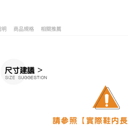
💛寶貝童
３．收到繳
每筆NT$6
／ATM／
💛品牌總
※ 請注意
7-11取貨
絡購買商品
🇹🇼MI
先享後付
每筆NT$6
說明
商品規格
相關推薦
※ 交易是
是否繳費成
付款後7-1
付客戶支
每筆NT$6
【注意事
宅配
１．透過由
交易，需
每筆NT$1
求債權轉
２．關於
https://aft
３．未成
「AFTE
任。
４．使用「
即時審查
結果請求
５．嚴禁
形，恩沛
動。