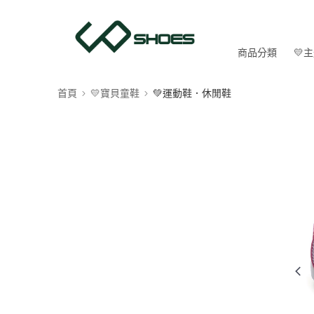
商品分類
💛
首頁
💛寶貝童鞋
💚運動鞋．休閒鞋