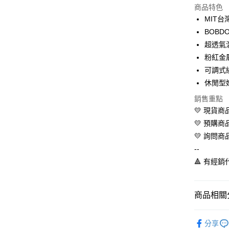
商品特色
LINE Pay
MIT台
BOB
Apple Pay
超透氣
街口支付
粉紅金
可調式
悠遊付
休閒型
全盈+PAY
銷售重點
AFTEE先
💛 現貨
相關說明
💛 預購
【關於「A
💛 詢問商
ATM付款
AFTEE
--
便利好安
１．簡單
🔺 有經
２．便利
運送方式
３．安心
全家取貨
商品相關分
【「AFT
每筆NT$6
１．於結帳
💛寶貝童
付」結帳
分享
付款後全
２．訂單