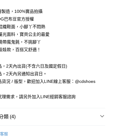
灣製造，100%實品拍攝
DOG巴布豆官方授權
混織鞋面，小腳丫不悶熱
屬光面料，寶貝公主的最愛
繞帶魔鬼氈，不挑腳丫
娃娃款，百搭又舒適！
享後付
商品，2天內出貨(不含六日及國定假日)
商品，2天內另通知出貨日。
FTEE先享後付」】
品貨況 / 版型，歡迎加入LINE線上客服：@cdshoes
先享後付是「在收到商品之後才付款」的支付方式。 讓您購物簡單
心！
：不需註冊會員、不需綁卡、不需儲值。
銷代理需求，請另外加入LINE經銷客服諮詢
：只要手機號碼，簡訊認證，即可結帳。
：先確認商品／服務後，再付款。
付款
類 (4)
EE先享後付」結帳流程】
0，滿NT$888(含以上)免運費
方式選擇「AFTEE先享後付」後，將跳轉至「AFTEE先享後
鞋
💚運動鞋．休閒鞋
頁面，進行簡訊認證並確認金額後，即可完成結帳。
客服
家取貨
成立數日內，您將收到繳費通知簡訊。