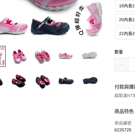
18內長1
20內長1
22內長2
數量
付款與運
超取滿NT$
付款方式
商品特色
信用卡一
商品編號
6225725
超商取貨