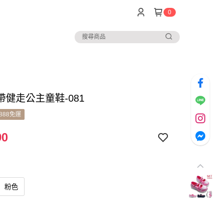
0
帶健走公主童鞋-081
888免運
90
粉色