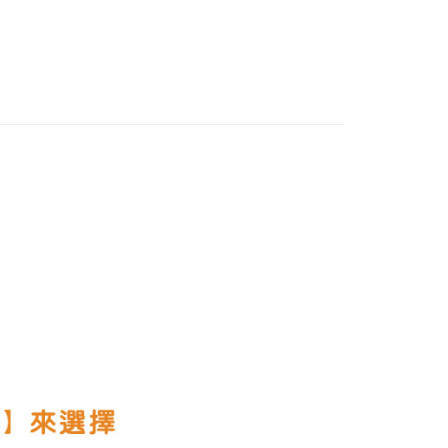
鞋
💚公主娃娃鞋
費通知簡訊後14天內，點擊此簡訊中的連結，可透過四大超商
0，滿NT$888(含以上)免運費
網路銀行／等多元方式進行付款，方視為交易完成。
覽
💚BOBDOG∣巴布豆官方授權
：結帳手續完成當下不需立刻繳費，但若您需要取消訂單，請聯
付款
的店家。未經商家同意取消之訂單仍視為有效，需透過AFTEE
T台灣手工製專區
繳納相關費用。
0，滿NT$888(含以上)免運費
否成功請以「AFTEE先享後付 」之結帳頁面顯示為準，若有關於
功／繳費後需取消欲退款等相關疑問，請聯繫「AFTEE先享後
1取貨
援中心」
https://netprotections.freshdesk.com/support/home
0，滿NT$888(含以上)免運費
項】
恩沛科技股份有限公司提供之「AFTEE先享後付」服務完成之
依本服務之必要範圍內提供個人資料，並將交易相關給付款項請
00，滿NT$999(含以上)免運費
讓予恩沛科技股份有限公司。
個人資料處理事宜，請瀏覽以下網址：
ee.tw/terms/#terms3
年的使用者請事先徵得法定代理人或監護人之同意方可使用
E先享後付」，若未經同意申辦者引起之損失，本公司不負相關責
AFTEE先享後付」時，將依據個別帳號之用戶狀況，依本公司
核予不同之上限額度；若仍有額度不足之情形，本公司將視審查
用戶進行身份認證。
一人註冊多個帳號或使用他人資訊註冊。若發現惡意使用之情
科技股份有限公司將有權停止該用戶之使用額度並採取法律行