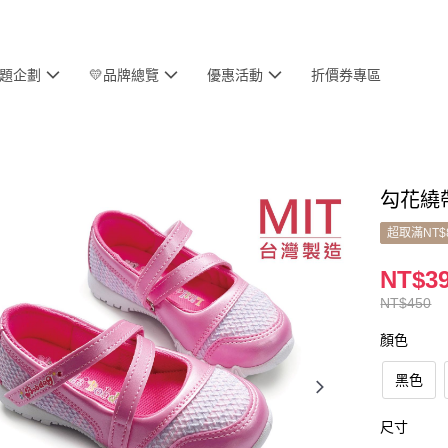
主題企劃
💛品牌總覽
優惠活動
折價券專區
勾花繞
超取滿NT$
NT$3
NT$450
顏色
黑色
尺寸