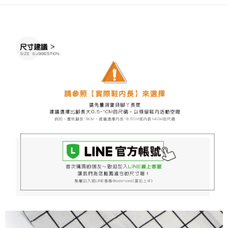
※ 請注意：結帳手續完成當下不需立刻繳費，但若您需要取消訂單，請聯絡
每筆NT$60，滿NT$888(含以上)免運費
購買商品的店家。未經商家同意取消之訂單仍視為有效，需透過AFTEE先享
後付繳納相關費用。
付款後7-11取貨
※ 交易是否成功請以「AFTEE先享後付 」之結帳頁面顯示為準，若有關於
是否繳費成功／繳費後需取消欲退款等相關疑問，請聯繫「AFTEE先享後付
每筆NT$60，滿NT$888(含以上)免運費
客戶支援中心」
https://netprotections.freshdesk.com/support/home
宅配
【注意事項】
１．透過由恩沛科技股份有限公司提供之「AFTEE先享後付」服務完成之交
每筆NT$100，滿NT$999(含以上)免運費
易，需依本服務之必要範圍內提供個人資料，並將交易相關給付款項請求債
權轉讓予恩沛科技股份有限公司。
２．關於個人資料處理事宜，請瀏覽以下網址：
https://aftee.tw/terms/#terms3
３．未成年的使用者請事先徵得法定代理人或監護人之同意方可使用
「AFTEE先享後付」，若未經同意申辦者引起之損失，本公司不負相關責
任。
４．使用「AFTEE先享後付」時，將依據個別帳號之用戶狀況，依本公司即
時審查核予不同之上限額度；若仍有額度不足之情形，本公司將視審查結果
請求用戶進行身份認證。
５．嚴禁一人註冊多個帳號或使用他人資訊註冊。若發現惡意使用之情形，
恩沛科技股份有限公司將有權停止該用戶之使用額度並採取法律行動。