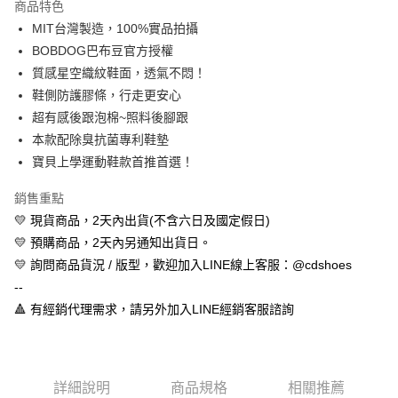
商品特色
Apple Pay
MIT台灣製造，100%實品拍攝
BOBDOG巴布豆官方授權
街口支付
質感星空織紋鞋面，透氣不悶！
悠遊付
鞋側防護膠條，行走更安心
超有感後跟泡棉~照料後腳跟
全盈+PAY
本款配除臭抗菌專利鞋墊
AFTEE先享後付
寶貝上學運動鞋款首推首選！
相關說明
銷售重點
【關於「AFTEE先享後付」】
ATM付款
AFTEE先享後付是「在收到商品之後才付款」的支付方式。 讓您購物簡單
💛 現貨商品，2天內出貨(不含六日及國定假日)
便利好安心！
💛 預購商品，2天內另通知出貨日。
１．簡單：不需註冊會員、不需綁卡、不需儲值。
運送方式
２．便利：只要手機號碼，簡訊認證，即可結帳。
💛 詢問商品貨況 / 版型，歡迎加入LINE線上客服：@cdshoes
３．安心：先確認商品／服務後，再付款。
全家取貨付款
--
每筆NT$60，滿NT$888(含以上)免運費
🔺 有經銷代理需求，請另外加入LINE經銷客服諮詢
【「AFTEE先享後付」結帳流程】
１．於結帳方式選擇「AFTEE先享後付」後，將跳轉至「AFTEE先享後付」
付款後全家取貨
結帳頁面，進行簡訊認證並確認金額後，即可完成結帳。
２．訂單成立數日內，您將收到繳費通知簡訊。
每筆NT$60，滿NT$888(含以上)免運費
３．收到繳費通知簡訊後14天內，點擊此簡訊中的連結，可透過四大超商／
詳細說明
商品規格
相關推薦
ATM／網路銀行／等多元方式進行付款，方視為交易完成。
7-11取貨付款