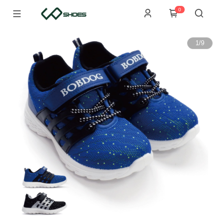
0
1
/
9