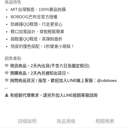
商品特色
Apple Pay
MIT台灣製造，100%實品拍攝
BOBDOG巴布豆官方授權
街口支付
防踢撞QQ鞋頭，行走更安心
悠遊付
鞋口加寬設計，穿脫輕鬆簡單
超輕量QQ鞋底，高彈耐曲折
全盈+PAY
俏皮的撞色搭配，1秒變身小萌娃！
AFTEE先享後付
銷售重點
相關說明
💛 現貨商品，2天內出貨(不含六日及國定假日)
【關於「AFTEE先享後付」】
ATM付款
AFTEE先享後付是「在收到商品之後才付款」的支付方式。 讓您購物簡單
💛 預購商品，2天內另通知出貨日。
便利好安心！
💛 詢問商品貨況 / 版型，歡迎加入LINE線上客服：@cdshoes
１．簡單：不需註冊會員、不需綁卡、不需儲值。
運送方式
２．便利：只要手機號碼，簡訊認證，即可結帳。
--
３．安心：先確認商品／服務後，再付款。
全家取貨付款
🔺 有經銷代理需求，請另外加入LINE經銷客服諮詢
每筆NT$60，滿NT$888(含以上)免運費
【「AFTEE先享後付」結帳流程】
１．於結帳方式選擇「AFTEE先享後付」後，將跳轉至「AFTEE先享後付」
付款後全家取貨
結帳頁面，進行簡訊認證並確認金額後，即可完成結帳。
２．訂單成立數日內，您將收到繳費通知簡訊。
每筆NT$60，滿NT$888(含以上)免運費
詳細說明
商品規格
相關推薦
３．收到繳費通知簡訊後14天內，點擊此簡訊中的連結，可透過四大超商／
ATM／網路銀行／等多元方式進行付款，方視為交易完成。
7-11取貨付款