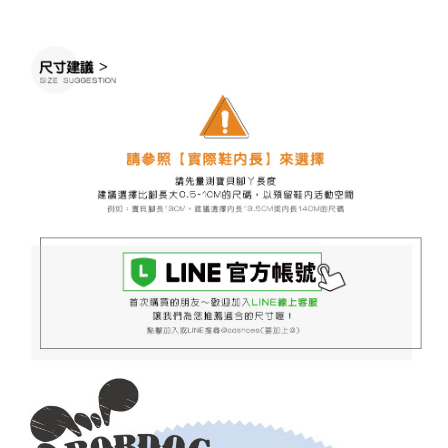
※ 請注意：結帳手續完成當下不需立刻繳費，但若您需要取消訂單，請聯絡
每筆NT$60，滿NT$888(含以上)免運費
購買商品的店家。未經商家同意取消之訂單仍視為有效，需透過AFTEE先享
後付繳納相關費用。
付款後7-11取貨
※ 交易是否成功請以「AFTEE先享後付 」之結帳頁面顯示為準，若有關於
是否繳費成功／繳費後需取消欲退款等相關疑問，請聯繫「AFTEE先享後付
每筆NT$60，滿NT$888(含以上)免運費
客戶支援中心」
https://netprotections.freshdesk.com/support/home
宅配
【注意事項】
１．透過由恩沛科技股份有限公司提供之「AFTEE先享後付」服務完成之交
每筆NT$100，滿NT$999(含以上)免運費
易，需依本服務之必要範圍內提供個人資料，並將交易相關給付款項請求債
權轉讓予恩沛科技股份有限公司。
２．關於個人資料處理事宜，請瀏覽以下網址：
https://aftee.tw/terms/#terms3
３．未成年的使用者請事先徵得法定代理人或監護人之同意方可使用
「AFTEE先享後付」，若未經同意申辦者引起之損失，本公司不負相關責
任。
４．使用「AFTEE先享後付」時，將依據個別帳號之用戶狀況，依本公司即
時審查核予不同之上限額度；若仍有額度不足之情形，本公司將視審查結果
請求用戶進行身份認證。
５．嚴禁一人註冊多個帳號或使用他人資訊註冊。若發現惡意使用之情形，
恩沛科技股份有限公司將有權停止該用戶之使用額度並採取法律行動。