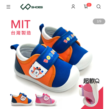
0
1
/
9