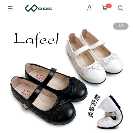
0
1
/
9