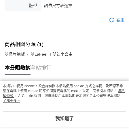
版型
請依尺寸表選擇
客服
商品相關分類 (1)
💛品牌總覽
💚LaFeel ∣夢幻小公主
本分類熱銷
全站排行
本網站中使用 cookie，欲查詢有關本網站使用 cookie 方式之詳情，及若您不希
熱門標籤
望在電腦上使用 cookie 時應如何變更電腦的 cookie 設定，請參閱本網站「
隱私
權條款
」之 Cookie 聲明。您繼續使用本網站即表示您同意本公司得按本網站使
用條款之 Cookie 聲明使用 cookie。
了解更多 >
我知道了