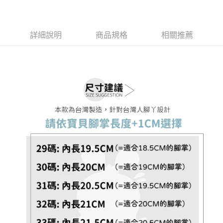
２．訂單成立數日內，您將收到繳費通知簡訊。
每筆NT$60，滿NT$888(含以上)免運費
３．收到繳費通知簡訊後14天內，點擊此簡訊中的連結，可透過四大超商／
ATM／網路銀行／等多元方式進行付款，方視為交易完成。
7-11取貨付款
※ 請注意：結帳手續完成當下不需立刻繳費，但若您需要取消訂單，請聯絡
詳細說明
商品規格
相關推薦
每筆NT$60，滿NT$888(含以上)免運費
購買商品的店家。未經商家同意取消之訂單仍視為有效，需透過AFTEE先享
後付繳納相關費用。
付款後7-11取貨
※ 交易是否成功請以「AFTEE先享後付 」之結帳頁面顯示為準，若有關於
是否繳費成功／繳費後需取消欲退款等相關疑問，請聯繫「AFTEE先享後付
每筆NT$60，滿NT$888(含以上)免運費
客戶支援中心」
https://netprotections.freshdesk.com/support/home
宅配
【注意事項】
１．透過由恩沛科技股份有限公司提供之「AFTEE先享後付」服務完成之交
每筆NT$100，滿NT$999(含以上)免運費
易，需依本服務之必要範圍內提供個人資料，並將交易相關給付款項請求債
權轉讓予恩沛科技股份有限公司。
２．關於個人資料處理事宜，請瀏覽以下網址：
https://aftee.tw/terms/#terms3
３．未成年的使用者請事先徵得法定代理人或監護人之同意方可使用
「AFTEE先享後付」，若未經同意申辦者引起之損失，本公司不負相關責
任。
４．使用「AFTEE先享後付」時，將依據個別帳號之用戶狀況，依本公司即
時審查核予不同之上限額度；若仍有額度不足之情形，本公司將視審查結果
請求用戶進行身份認證。
５．嚴禁一人註冊多個帳號或使用他人資訊註冊。若發現惡意使用之情形，
恩沛科技股份有限公司將有權停止該用戶之使用額度並採取法律行動。