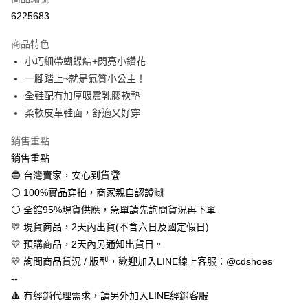
超商取貨付款
6225683
LINE Pay
商品特色
Apple Pay
小巧細帶蝴蝶結+閃亮小鑽花
一腳踏上~就是氣質小公主！
街口支付
全鞋配有加厚吸震乳膠軟墊
悠遊付
柔軟皮革鞋面，舒適又好穿
全盈+PAY
銷售重點
銷售重點
AFTEE先享後付
🔵 台灣賣家，安心到貨🏆
相關說明
⚪ 100%實品穿拍，商家親自認證🙌
【關於「AFTEE先享後付」】
ATM付款
AFTEE先享後付是「在收到商品之後才付款」的支付方式。 讓您購物簡單
⚪ 全館95%現貨供應，急單請先詢問貨況再下單
便利好安心！
💛 現貨商品，2天內出貨(不含六日及國定假日)
１．簡單：不需註冊會員、不需綁卡、不需儲值。
運送方式
２．便利：只要手機號碼，簡訊認證，即可結帳。
💛 預購商品，2天內另通知出貨日。
３．安心：先確認商品／服務後，再付款。
全家取貨付款
💛 詢問商品貨況 / 版型，歡迎加入LINE線上客服：@cdshoes
每筆NT$60，滿NT$888(含以上)免運費
--
【「AFTEE先享後付」結帳流程】
１．於結帳方式選擇「AFTEE先享後付」後，將跳轉至「AFTEE先享後付」
🔺 有經銷代理需求，請另外加入LINE經銷客服
付款後全家取貨
結帳頁面，進行簡訊認證並確認金額後，即可完成結帳。