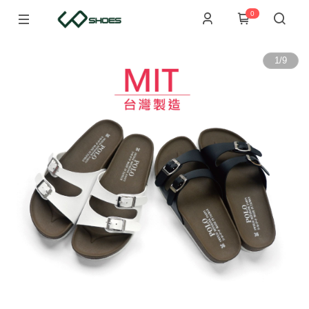
0
1
/
9