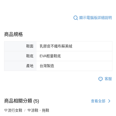
顯示電腦版詳細說明
商品規格
鞋面
乳膠皮不織布蘇美絨
鞋底
EVA輕量鞋底
產地
台灣製造
客服
商品相關分類 (5)
查看全部
💛流行女鞋
💚涼鞋．拖鞋