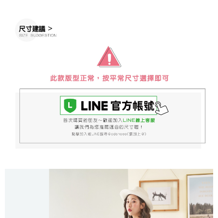
※ 請注意：結帳手續完成當下不需立刻繳費，但若您需要取消訂單，請聯絡
每筆NT$60，滿NT$888(含以上)免運費
購買商品的店家。未經商家同意取消之訂單仍視為有效，需透過AFTEE先享
後付繳納相關費用。
付款後7-11取貨
※ 交易是否成功請以「AFTEE先享後付 」之結帳頁面顯示為準，若有關於
是否繳費成功／繳費後需取消欲退款等相關疑問，請聯繫「AFTEE先享後付
每筆NT$60，滿NT$888(含以上)免運費
客戶支援中心」
https://netprotections.freshdesk.com/support/home
宅配
【注意事項】
１．透過由恩沛科技股份有限公司提供之「AFTEE先享後付」服務完成之交
每筆NT$100，滿NT$999(含以上)免運費
易，需依本服務之必要範圍內提供個人資料，並將交易相關給付款項請求債
權轉讓予恩沛科技股份有限公司。
２．關於個人資料處理事宜，請瀏覽以下網址：
https://aftee.tw/terms/#terms3
３．未成年的使用者請事先徵得法定代理人或監護人之同意方可使用
「AFTEE先享後付」，若未經同意申辦者引起之損失，本公司不負相關責
任。
４．使用「AFTEE先享後付」時，將依據個別帳號之用戶狀況，依本公司即
時審查核予不同之上限額度；若仍有額度不足之情形，本公司將視審查結果
請求用戶進行身份認證。
５．嚴禁一人註冊多個帳號或使用他人資訊註冊。若發現惡意使用之情形，
恩沛科技股份有限公司將有權停止該用戶之使用額度並採取法律行動。