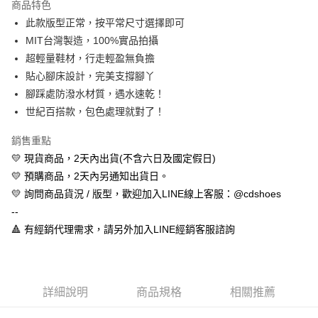
商品特色
Apple Pay
此款版型正常，按平常尺寸選擇即可
MIT台灣製造，100%實品拍攝
街口支付
超輕量鞋材，行走輕盈無負擔
悠遊付
貼心腳床設計，完美支撐腳丫
腳踩處防潑水材質，遇水速乾！
全盈+PAY
世紀百搭款，包色處理就對了！
AFTEE先享後付
銷售重點
相關說明
💛 現貨商品，2天內出貨(不含六日及國定假日)
【關於「AFTEE先享後付」】
ATM付款
AFTEE先享後付是「在收到商品之後才付款」的支付方式。 讓您購物簡單
💛 預購商品，2天內另通知出貨日。
便利好安心！
💛 詢問商品貨況 / 版型，歡迎加入LINE線上客服：@cdshoes
１．簡單：不需註冊會員、不需綁卡、不需儲值。
運送方式
２．便利：只要手機號碼，簡訊認證，即可結帳。
--
３．安心：先確認商品／服務後，再付款。
全家取貨付款
🔺 有經銷代理需求，請另外加入LINE經銷客服諮詢
每筆NT$60，滿NT$888(含以上)免運費
【「AFTEE先享後付」結帳流程】
１．於結帳方式選擇「AFTEE先享後付」後，將跳轉至「AFTEE先享後付」
付款後全家取貨
結帳頁面，進行簡訊認證並確認金額後，即可完成結帳。
２．訂單成立數日內，您將收到繳費通知簡訊。
每筆NT$60，滿NT$888(含以上)免運費
詳細說明
商品規格
相關推薦
３．收到繳費通知簡訊後14天內，點擊此簡訊中的連結，可透過四大超商／
ATM／網路銀行／等多元方式進行付款，方視為交易完成。
7-11取貨付款