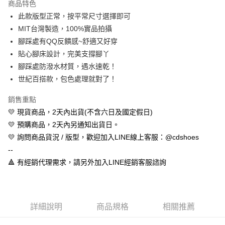
商品特色
Apple Pay
此款版型正常，按平常尺寸選擇即可
MIT台灣製造，100%實品拍攝
街口支付
腳踩處有QQ反饋感~舒適又好穿
悠遊付
貼心腳床設計，完美支撐腳丫
腳踩處防潑水材質，遇水速乾！
全盈+PAY
世紀百搭款，包色處理就對了！
AFTEE先享後付
銷售重點
相關說明
💛 現貨商品，2天內出貨(不含六日及國定假日)
【關於「AFTEE先享後付」】
ATM付款
AFTEE先享後付是「在收到商品之後才付款」的支付方式。 讓您購物簡單
💛 預購商品，2天內另通知出貨日。
便利好安心！
💛 詢問商品貨況 / 版型，歡迎加入LINE線上客服：@cdshoes
１．簡單：不需註冊會員、不需綁卡、不需儲值。
運送方式
２．便利：只要手機號碼，簡訊認證，即可結帳。
--
３．安心：先確認商品／服務後，再付款。
全家取貨付款
🔺 有經銷代理需求，請另外加入LINE經銷客服諮詢
每筆NT$60，滿NT$888(含以上)免運費
【「AFTEE先享後付」結帳流程】
１．於結帳方式選擇「AFTEE先享後付」後，將跳轉至「AFTEE先享後付」
付款後全家取貨
結帳頁面，進行簡訊認證並確認金額後，即可完成結帳。
２．訂單成立數日內，您將收到繳費通知簡訊。
每筆NT$60，滿NT$888(含以上)免運費
詳細說明
商品規格
相關推薦
３．收到繳費通知簡訊後14天內，點擊此簡訊中的連結，可透過四大超商／
ATM／網路銀行／等多元方式進行付款，方視為交易完成。
7-11取貨付款