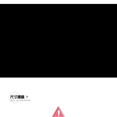
※ 請注意：結帳手續完成當下不需立刻繳費，但若您需要取消訂單，請聯絡
每筆NT$60，滿NT$888(含以上)免運費
購買商品的店家。未經商家同意取消之訂單仍視為有效，需透過AFTEE先享
後付繳納相關費用。
付款後7-11取貨
※ 交易是否成功請以「AFTEE先享後付 」之結帳頁面顯示為準，若有關於
是否繳費成功／繳費後需取消欲退款等相關疑問，請聯繫「AFTEE先享後付
每筆NT$60，滿NT$888(含以上)免運費
客戶支援中心」
https://netprotections.freshdesk.com/support/home
宅配
【注意事項】
１．透過由恩沛科技股份有限公司提供之「AFTEE先享後付」服務完成之交
每筆NT$100，滿NT$999(含以上)免運費
易，需依本服務之必要範圍內提供個人資料，並將交易相關給付款項請求債
權轉讓予恩沛科技股份有限公司。
２．關於個人資料處理事宜，請瀏覽以下網址：
https://aftee.tw/terms/#terms3
３．未成年的使用者請事先徵得法定代理人或監護人之同意方可使用
「AFTEE先享後付」，若未經同意申辦者引起之損失，本公司不負相關責
任。
４．使用「AFTEE先享後付」時，將依據個別帳號之用戶狀況，依本公司即
時審查核予不同之上限額度；若仍有額度不足之情形，本公司將視審查結果
請求用戶進行身份認證。
５．嚴禁一人註冊多個帳號或使用他人資訊註冊。若發現惡意使用之情形，
恩沛科技股份有限公司將有權停止該用戶之使用額度並採取法律行動。