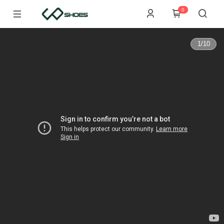
0
1
/
10