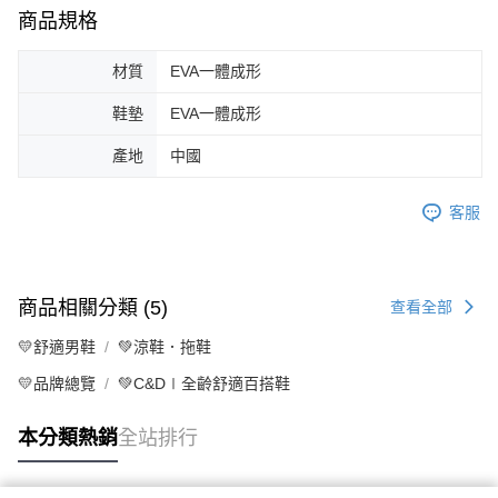
商品規格
材質
EVA一體成形
鞋墊
EVA一體成形
產地
中國
客服
商品相關分類 (5)
查看全部
💛舒適男鞋
💚涼鞋．拖鞋
💛品牌總覽
💚C&D∣全齡舒適百搭鞋
本分類熱銷
全站排行