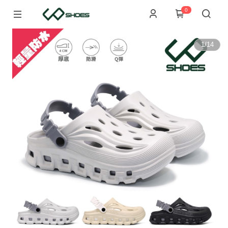
0
1
/
14