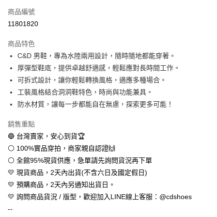
商品編號
超商取貨付款
11801820
LINE Pay
商品特色
Apple Pay
C&D 男鞋，專為水陸兩用設計，隨時隨地都能穿著。
厚彈型鞋底，提供卓越舒適感，輕鬆應對長時間工作。
街口支付
可拆式設計，讓你輕鬆轉換風格，適應多種場合。
悠遊付
工裝風格結合洞洞鞋特色，時尚與功能兼具。
防水材質，讓每一步都能自在無慮，探索更多可能！
全盈+PAY
銷售重點
AFTEE先享後付
🔵 台灣賣家，安心到貨🏆
相關說明
⚪ 100%實品穿拍，商家親自認證🙌
【關於「AFTEE先享後付」】
ATM付款
AFTEE先享後付是「在收到商品之後才付款」的支付方式。 讓您購物簡單
⚪ 全館95%現貨供應，急單請先詢問貨況再下單
便利好安心！
💛 現貨商品，2天內出貨(不含六日及國定假日)
１．簡單：不需註冊會員、不需綁卡、不需儲值。
運送方式
２．便利：只要手機號碼，簡訊認證，即可結帳。
💛 預購商品，2天內另通知出貨日。
３．安心：先確認商品／服務後，再付款。
全家取貨付款
💛 詢問商品貨況 / 版型，歡迎加入LINE線上客服：@cdshoes
每筆NT$60，滿NT$888(含以上)免運費
--
【「AFTEE先享後付」結帳流程】