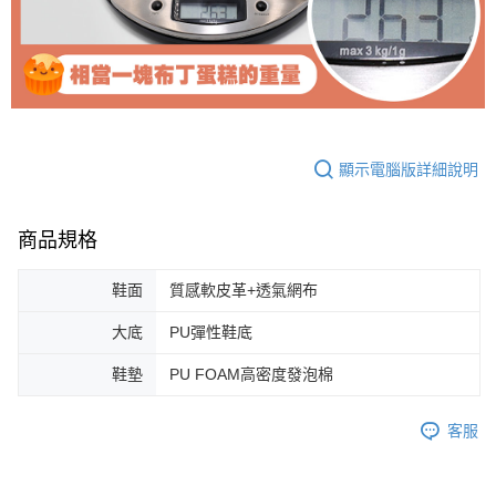
顯示電腦版詳細說明
商品規格
鞋面
質感軟皮革+透氣網布
大底
PU彈性鞋底
鞋墊
PU FOAM高密度發泡棉
客服