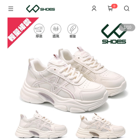
0
1
/
10