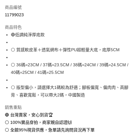
商品編號
超商取貨付款
11799023
LINE Pay
商品特色
Apple Pay
🔵低調純淨厚底款
街口支付
⚪ 質感軟皮革＋透氣網布＋彈性PU超輕量大底，底厚5CM
悠遊付
⚪ 36碼=23CM / 37碼=23.5CM / 38碼=24CM / 39碼=24.5CM /
全盈+PAY
40碼=25CM / 41碼=25.5CM
AFTEE先享後付
相關說明
⚪ 版型偏小，請選擇大1碼較為舒適；腳板偏寬、偏肉肉、高腳
【關於「AFTEE先享後付」】
背、喜歡寬鬆，可以帶大2碼，中國製造
ATM付款
AFTEE先享後付是「在收到商品之後才付款」的支付方式。 讓您購物簡單
便利好安心！
銷售重點
１．簡單：不需註冊會員、不需綁卡、不需儲值。
運送方式
２．便利：只要手機號碼，簡訊認證，即可結帳。
🔵 台灣賣家，安心到貨🏆
３．安心：先確認商品／服務後，再付款。
全家取貨付款
⚪ 100%實品穿拍，商家親自認證🙌
每筆NT$60，滿NT$888(含以上)免運費
⚪ 全館95%現貨供應，急單請先詢問貨況再下單
【「AFTEE先享後付」結帳流程】