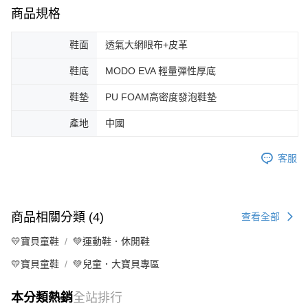
商品規格
鞋面
透氣大網眼布+皮革
鞋底
MODO EVA 輕量彈性厚底
鞋墊
PU FOAM高密度發泡鞋墊
產地
中國
客服
商品相關分類 (4)
查看全部
💛寶貝童鞋
💚運動鞋．休閒鞋
💛寶貝童鞋
💚兒童．大寶貝專區
本分類熱銷
全站排行