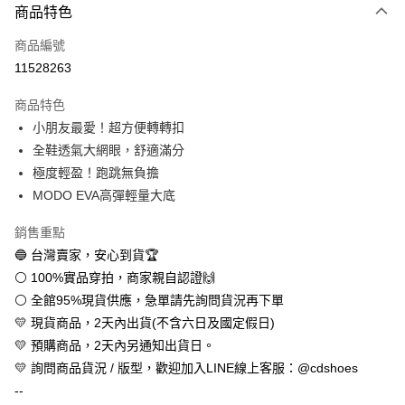
商品特色
信用卡一次付款
商品編號
超商取貨付款
11528263
LINE Pay
商品特色
Apple Pay
小朋友最愛！超方便轉轉扣
全鞋透氣大網眼，舒適滿分
街口支付
極度輕盈！跑跳無負擔
悠遊付
MODO EVA高彈輕量大底
全盈+PAY
銷售重點
🔵 台灣賣家，安心到貨🏆
AFTEE先享後付
⚪ 100%實品穿拍，商家親自認證🙌
相關說明
⚪ 全館95%現貨供應，急單請先詢問貨況再下單
【關於「AFTEE先享後付」】
ATM付款
AFTEE先享後付是「在收到商品之後才付款」的支付方式。 讓您購物簡單
💛 現貨商品，2天內出貨(不含六日及國定假日)
便利好安心！
💛 預購商品，2天內另通知出貨日。
１．簡單：不需註冊會員、不需綁卡、不需儲值。
運送方式
２．便利：只要手機號碼，簡訊認證，即可結帳。
💛 詢問商品貨況 / 版型，歡迎加入LINE線上客服：@cdshoes
３．安心：先確認商品／服務後，再付款。
全家取貨付款
--