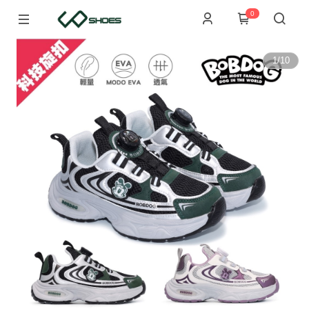
0
1
/
10