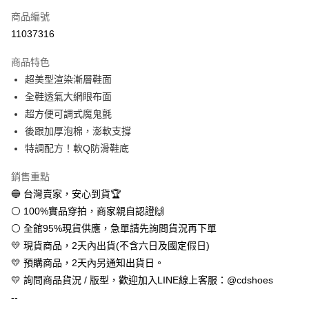
商品編號
超商取貨付款
11037316
LINE Pay
商品特色
Apple Pay
超美型渲染漸層鞋面
全鞋透氣大網眼布面
街口支付
超方便可調式魔鬼氈
悠遊付
後跟加厚泡棉，澎軟支撐
特調配方！軟Q防滑鞋底
全盈+PAY
銷售重點
AFTEE先享後付
🔵 台灣賣家，安心到貨🏆
相關說明
⚪ 100%實品穿拍，商家親自認證🙌
【關於「AFTEE先享後付」】
ATM付款
AFTEE先享後付是「在收到商品之後才付款」的支付方式。 讓您購物簡單
⚪ 全館95%現貨供應，急單請先詢問貨況再下單
便利好安心！
💛 現貨商品，2天內出貨(不含六日及國定假日)
１．簡單：不需註冊會員、不需綁卡、不需儲值。
運送方式
２．便利：只要手機號碼，簡訊認證，即可結帳。
💛 預購商品，2天內另通知出貨日。
３．安心：先確認商品／服務後，再付款。
全家取貨付款
💛 詢問商品貨況 / 版型，歡迎加入LINE線上客服：@cdshoes
每筆NT$60，滿NT$888(含以上)免運費
--
【「AFTEE先享後付」結帳流程】