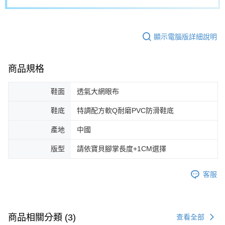
顯示電腦版詳細說明
商品規格
鞋面
透氣大網眼布
鞋底
特調配方軟Q耐磨PVC防滑鞋底
產地
中國
版型
請依寶貝腳掌長度+1CM選擇
客服
商品相關分類 (3)
查看全部