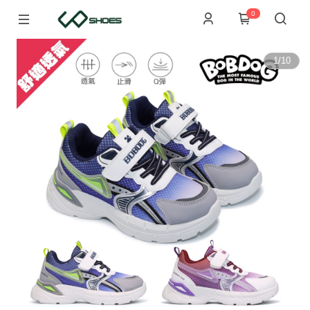
0
1
/
10