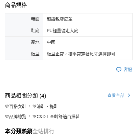
商品規格
鞋面
超纖親膚皮革
鞋底
PU輕量健走大底
產地
中國
版型
版型正常，按平常穿著尺寸選擇即可
客服
商品相關分類 (4)
查看全部
💛百搭女鞋
💚涼鞋．拖鞋
💛品牌總覽
💚C&D∣全齡舒適百搭鞋
本分類熱銷
全站排行