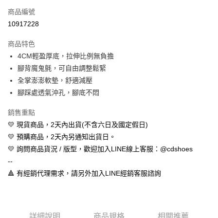
商品編號
超商取貨付款
10917228
LINE Pay
商品特色
Apple Pay
4CM輕盈厚底，拉伸比例無負擔
腳背魔鬼氈，可自由調整鬆緊
街口支付
全掌澎澎軟墊，舒適減壓
悠遊付
腳踩處透氣沖孔，腳底不悶
全盈+PAY
銷售重點
💛 現貨商品，2天內出貨(不含六日及國定假日)
AFTEE先享後付
💛 預購商品，2天內另通知出貨日。
相關說明
💛 詢問商品貨況 / 版型，歡迎加入LINE線上客服：@cdshoes
【關於「AFTEE先享後付」】
ATM付款
AFTEE先享後付是「在收到商品之後才付款」的支付方式。 讓您購物簡單
--
便利好安心！
🔺 有經銷代理需求，請另外加入LINE經銷客服諮詢
１．簡單：不需註冊會員、不需綁卡、不需儲值。
運送方式
２．便利：只要手機號碼，簡訊認證，即可結帳。
３．安心：先確認商品／服務後，再付款。
全家取貨付款
每筆NT$60，滿NT$888(含以上)免運費
【「AFTEE先享後付」結帳流程】
詳細說明
商品規格
相關推薦