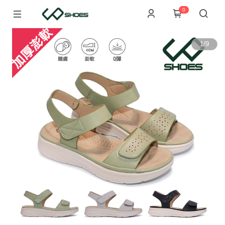
0
1
/
9