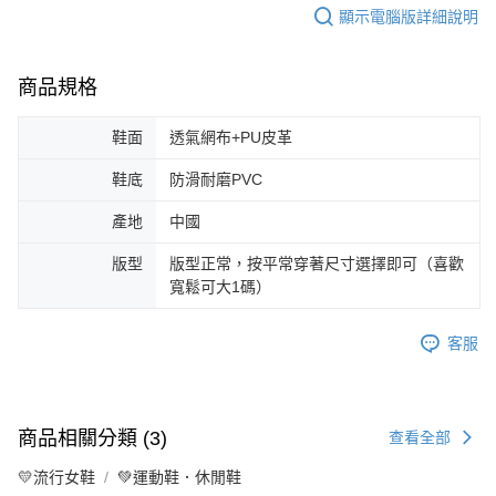
顯示電腦版詳細說明
商品規格
鞋面
透氣網布+PU皮革
鞋底
防滑耐磨PVC
產地
中國
版型
版型正常，按平常穿著尺寸選擇即可（喜歡
寬鬆可大1碼）
客服
商品相關分類 (3)
查看全部
💛流行女鞋
💚運動鞋．休閒鞋