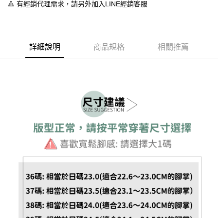
１．於結帳方式選擇「AFTEE先享後付」後，將跳轉至「AFTEE先享後付」
🔺 有經銷代理需求，請另外加入LINE經銷客服
付款後全家取貨
結帳頁面，進行簡訊認證並確認金額後，即可完成結帳。
２．訂單成立數日內，您將收到繳費通知簡訊。
每筆NT$60，滿NT$888(含以上)免運費
３．收到繳費通知簡訊後14天內，點擊此簡訊中的連結，可透過四大超商／
ATM／網路銀行／等多元方式進行付款，方視為交易完成。
7-11取貨付款
※ 請注意：結帳手續完成當下不需立刻繳費，但若您需要取消訂單，請聯絡
詳細說明
商品規格
相關推薦
每筆NT$60，滿NT$888(含以上)免運費
購買商品的店家。未經商家同意取消之訂單仍視為有效，需透過AFTEE先享
後付繳納相關費用。
付款後7-11取貨
※ 交易是否成功請以「AFTEE先享後付 」之結帳頁面顯示為準，若有關於
是否繳費成功／繳費後需取消欲退款等相關疑問，請聯繫「AFTEE先享後付
每筆NT$60，滿NT$888(含以上)免運費
客戶支援中心」
https://netprotections.freshdesk.com/support/home
宅配
【注意事項】
１．透過由恩沛科技股份有限公司提供之「AFTEE先享後付」服務完成之交
每筆NT$100，滿NT$999(含以上)免運費
易，需依本服務之必要範圍內提供個人資料，並將交易相關給付款項請求債
權轉讓予恩沛科技股份有限公司。
２．關於個人資料處理事宜，請瀏覽以下網址：
https://aftee.tw/terms/#terms3
３．未成年的使用者請事先徵得法定代理人或監護人之同意方可使用
「AFTEE先享後付」，若未經同意申辦者引起之損失，本公司不負相關責
任。
４．使用「AFTEE先享後付」時，將依據個別帳號之用戶狀況，依本公司即
時審查核予不同之上限額度；若仍有額度不足之情形，本公司將視審查結果
請求用戶進行身份認證。
５．嚴禁一人註冊多個帳號或使用他人資訊註冊。若發現惡意使用之情形，