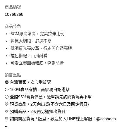
商品編號
超商取貨付款
10768268
LINE Pay
商品特色
Apple Pay
6CM厚底增高，完美拉伸比例
透氣大網眼，舒適不悶
街口支付
低調反光亮皮革，行走間自然亮眼
悠遊付
撞色搭配，百搭耐看
可愛立體圖樣鞋底，深刻防滑
全盈+PAY
銷售重點
AFTEE先享後付
🔵 台灣賣家，安心到貨🏆
相關說明
⚪ 100%實品穿拍，商家親自認證🙌
【關於「AFTEE先享後付」】
ATM付款
AFTEE先享後付是「在收到商品之後才付款」的支付方式。 讓您購物簡單
⚪ 全館95%現貨供應，急單請先詢問貨況再下單
便利好安心！
💛 現貨商品，2天內出貨(不含六日及國定假日)
１．簡單：不需註冊會員、不需綁卡、不需儲值。
運送方式
２．便利：只要手機號碼，簡訊認證，即可結帳。
💛 預購商品，2天內另通知出貨日。
３．安心：先確認商品／服務後，再付款。
全家取貨付款
💛 詢問商品貨況 / 版型，歡迎加入LINE線上客服：@cdshoes
每筆NT$60，滿NT$888(含以上)免運費
--
【「AFTEE先享後付」結帳流程】