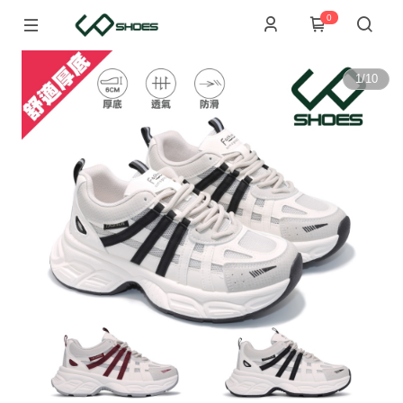
0
1
/
10