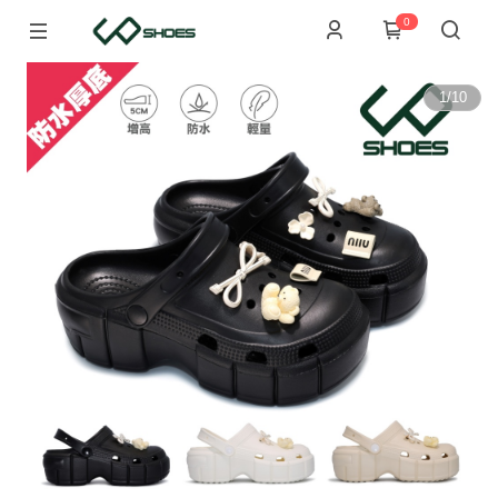
0
1
/
10