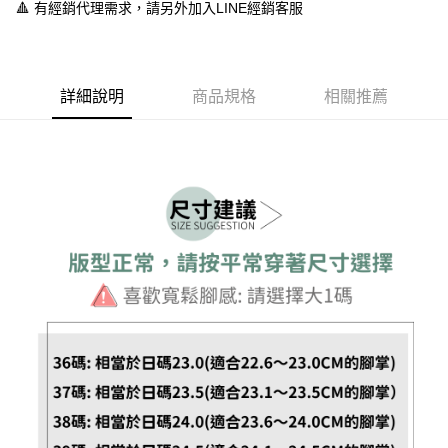
１．於結帳方式選擇「AFTEE先享後付」後，將跳轉至「AFTEE先享後付」
🔺 有經銷代理需求，請另外加入LINE經銷客服
付款後全家取貨
結帳頁面，進行簡訊認證並確認金額後，即可完成結帳。
２．訂單成立數日內，您將收到繳費通知簡訊。
每筆NT$60，滿NT$888(含以上)免運費
３．收到繳費通知簡訊後14天內，點擊此簡訊中的連結，可透過四大超商／
ATM／網路銀行／等多元方式進行付款，方視為交易完成。
7-11取貨付款
※ 請注意：結帳手續完成當下不需立刻繳費，但若您需要取消訂單，請聯絡
詳細說明
商品規格
相關推薦
每筆NT$60，滿NT$888(含以上)免運費
購買商品的店家。未經商家同意取消之訂單仍視為有效，需透過AFTEE先享
後付繳納相關費用。
付款後7-11取貨
※ 交易是否成功請以「AFTEE先享後付 」之結帳頁面顯示為準，若有關於
是否繳費成功／繳費後需取消欲退款等相關疑問，請聯繫「AFTEE先享後付
每筆NT$60，滿NT$888(含以上)免運費
客戶支援中心」
https://netprotections.freshdesk.com/support/home
宅配
【注意事項】
１．透過由恩沛科技股份有限公司提供之「AFTEE先享後付」服務完成之交
每筆NT$100，滿NT$999(含以上)免運費
易，需依本服務之必要範圍內提供個人資料，並將交易相關給付款項請求債
權轉讓予恩沛科技股份有限公司。
２．關於個人資料處理事宜，請瀏覽以下網址：
https://aftee.tw/terms/#terms3
３．未成年的使用者請事先徵得法定代理人或監護人之同意方可使用
「AFTEE先享後付」，若未經同意申辦者引起之損失，本公司不負相關責
任。
４．使用「AFTEE先享後付」時，將依據個別帳號之用戶狀況，依本公司即
時審查核予不同之上限額度；若仍有額度不足之情形，本公司將視審查結果
請求用戶進行身份認證。
５．嚴禁一人註冊多個帳號或使用他人資訊註冊。若發現惡意使用之情形，