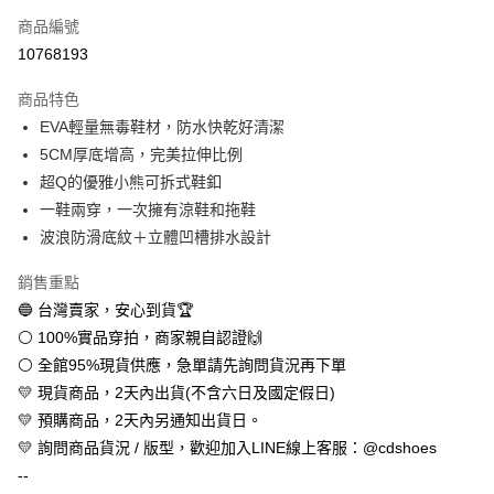
商品編號
超商取貨付款
10768193
LINE Pay
商品特色
Apple Pay
EVA輕量無毒鞋材，防水快乾好清潔
5CM厚底增高，完美拉伸比例
街口支付
超Q的優雅小熊可拆式鞋釦
悠遊付
一鞋兩穿，一次擁有涼鞋和拖鞋
波浪防滑底紋＋立體凹槽排水設計
全盈+PAY
銷售重點
AFTEE先享後付
🔵 台灣賣家，安心到貨🏆
相關說明
⚪ 100%實品穿拍，商家親自認證🙌
【關於「AFTEE先享後付」】
ATM付款
AFTEE先享後付是「在收到商品之後才付款」的支付方式。 讓您購物簡單
⚪ 全館95%現貨供應，急單請先詢問貨況再下單
便利好安心！
💛 現貨商品，2天內出貨(不含六日及國定假日)
１．簡單：不需註冊會員、不需綁卡、不需儲值。
運送方式
２．便利：只要手機號碼，簡訊認證，即可結帳。
💛 預購商品，2天內另通知出貨日。
３．安心：先確認商品／服務後，再付款。
全家取貨付款
💛 詢問商品貨況 / 版型，歡迎加入LINE線上客服：@cdshoes
每筆NT$60，滿NT$888(含以上)免運費
--
【「AFTEE先享後付」結帳流程】