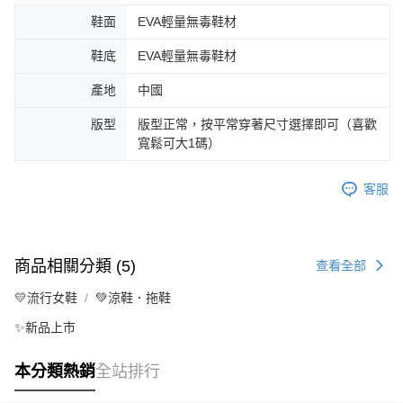
鞋面
EVA輕量無毒鞋材
鞋底
EVA輕量無毒鞋材
產地
中國
版型
版型正常，按平常穿著尺寸選擇即可（喜歡
寬鬆可大1碼）
客服
商品相關分類 (5)
查看全部
💛流行女鞋
💚涼鞋．拖鞋
✨新品上市
本分類熱銷
全站排行