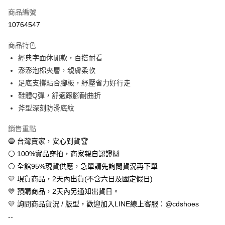
商品編號
超商取貨付款
10764547
LINE Pay
商品特色
Apple Pay
經典字面休閒款，百搭耐看
澎澎泡棉夾層，親膚柔軟
街口支付
足底支撐貼合腳板，紓壓省力好行走
悠遊付
鞋體Q彈，舒適跟腳耐曲折
斧型深刻防滑底紋
全盈+PAY
銷售重點
AFTEE先享後付
🔵 台灣賣家，安心到貨🏆
相關說明
⚪ 100%實品穿拍，商家親自認證🙌
【關於「AFTEE先享後付」】
ATM付款
AFTEE先享後付是「在收到商品之後才付款」的支付方式。 讓您購物簡單
⚪ 全館95%現貨供應，急單請先詢問貨況再下單
便利好安心！
💛 現貨商品，2天內出貨(不含六日及國定假日)
１．簡單：不需註冊會員、不需綁卡、不需儲值。
運送方式
２．便利：只要手機號碼，簡訊認證，即可結帳。
💛 預購商品，2天內另通知出貨日。
３．安心：先確認商品／服務後，再付款。
全家取貨付款
💛 詢問商品貨況 / 版型，歡迎加入LINE線上客服：@cdshoes
每筆NT$60，滿NT$888(含以上)免運費
--
【「AFTEE先享後付」結帳流程】