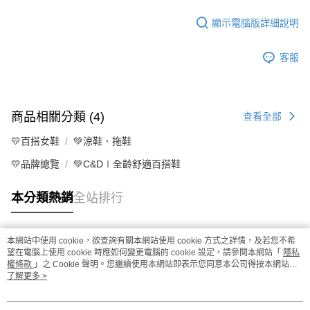
顯示電腦版詳細說明
客服
商品相關分類 (4)
查看全部
💛百搭女鞋
💚涼鞋．拖鞋
💛品牌總覽
💚C&D∣全齡舒適百搭鞋
本分類熱銷
全站排行
本網站中使用 cookie，欲查詢有關本網站使用 cookie 方式之詳情，及若您不希
熱門標籤
望在電腦上使用 cookie 時應如何變更電腦的 cookie 設定，請參閱本網站「
隱私
權條款
」之 Cookie 聲明。您繼續使用本網站即表示您同意本公司得按本網站使
用條款之 Cookie 聲明使用 cookie。
了解更多 >