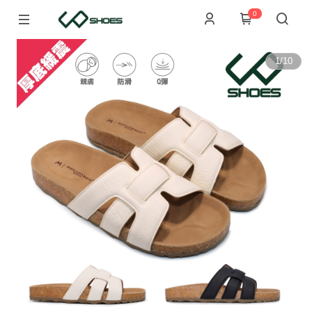
0
1
/
10