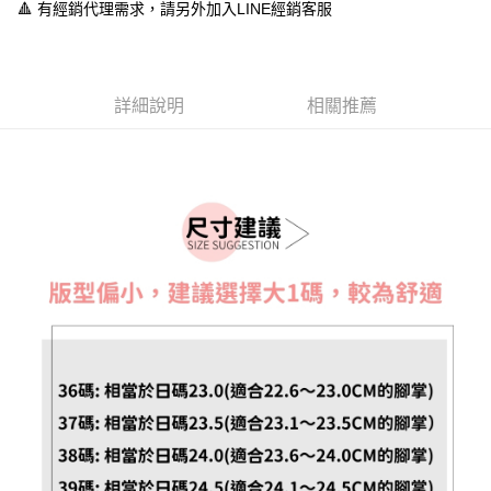
１．於結帳方式選擇「AFTEE先享後付」後，將跳轉至「AFTEE先享後付」
🔺 有經銷代理需求，請另外加入LINE經銷客服
付款後全家取貨
結帳頁面，進行簡訊認證並確認金額後，即可完成結帳。
２．訂單成立數日內，您將收到繳費通知簡訊。
每筆NT$60，滿NT$888(含以上)免運費
３．收到繳費通知簡訊後14天內，點擊此簡訊中的連結，可透過四大超商／
ATM／網路銀行／等多元方式進行付款，方視為交易完成。
7-11取貨付款
※ 請注意：結帳手續完成當下不需立刻繳費，但若您需要取消訂單，請聯絡
詳細說明
相關推薦
每筆NT$60，滿NT$888(含以上)免運費
購買商品的店家。未經商家同意取消之訂單仍視為有效，需透過AFTEE先享
後付繳納相關費用。
付款後7-11取貨
※ 交易是否成功請以「AFTEE先享後付 」之結帳頁面顯示為準，若有關於
是否繳費成功／繳費後需取消欲退款等相關疑問，請聯繫「AFTEE先享後付
每筆NT$60，滿NT$888(含以上)免運費
客戶支援中心」
https://netprotections.freshdesk.com/support/home
宅配
【注意事項】
１．透過由恩沛科技股份有限公司提供之「AFTEE先享後付」服務完成之交
每筆NT$100，滿NT$999(含以上)免運費
易，需依本服務之必要範圍內提供個人資料，並將交易相關給付款項請求債
權轉讓予恩沛科技股份有限公司。
２．關於個人資料處理事宜，請瀏覽以下網址：
https://aftee.tw/terms/#terms3
３．未成年的使用者請事先徵得法定代理人或監護人之同意方可使用
「AFTEE先享後付」，若未經同意申辦者引起之損失，本公司不負相關責
任。
４．使用「AFTEE先享後付」時，將依據個別帳號之用戶狀況，依本公司即
時審查核予不同之上限額度；若仍有額度不足之情形，本公司將視審查結果
請求用戶進行身份認證。
５．嚴禁一人註冊多個帳號或使用他人資訊註冊。若發現惡意使用之情形，