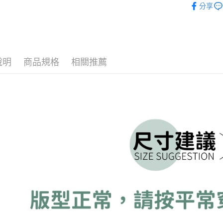
３．收到繳
分享
每筆NT$6
／ATM／
🌡️口碑拖
※ 請注意
7-11取貨
絡購買商品
先享後付
每筆NT$6
※ 交易是
是否繳費成
付款後7-1
說明
商品規格
相關推薦
付客戶支
每筆NT$6
【注意事
宅配
１．透過由
交易，需
每筆NT$1
求債權轉
２．關於
https://aft
３．未成
「AFTE
任。
４．使用「
即時審查
結果請求
５．嚴禁
形，恩沛
動。