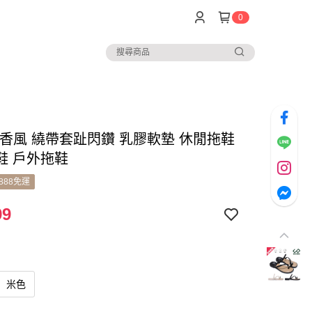
0
小香風 繞帶套趾閃鑽 乳膠軟墊 休閒拖鞋
鞋 戶外拖鞋
888免運
99
米色