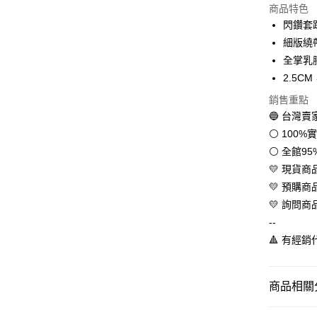
商品特色
LINE Pay
閃鑽套
細版繞
Apple Pay
全掌乳
街口支付
2.5
悠遊付
銷售重點
🔵 台灣
全盈+PAY
⚪ 100
AFTEE先
⚪ 全館9
相關說明
💛 現貨
【關於「A
💛 預購
ATM付款
AFTEE
💛 詢問商
便利好安
１．簡單
--
２．便利
運送方式
🔺 有經
３．安心
全家取貨
【「AFT
每筆NT$6
１．於結帳
商品相關分
付」結帳
付款後全
２．訂單
💛百搭女