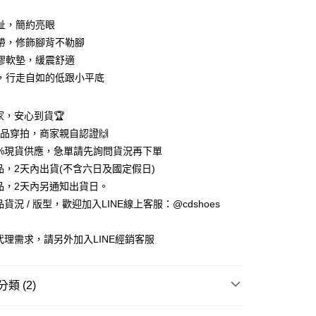
趾，簡約亮眼
帶，修飾腳背不勒腳
膠軟墊，緩震舒適
CM，行走自如的低跟小平底
賣家，安心到貨🏆
%實品穿拍，商家親自認證🙌
享後付
5%現貨供應，急單請先詢問貨況再下單
商品，2天內出貨(不含六日及國定假日)
FTEE先享後付」】
商品，2天內另通知出貨日。
先享後付是「在收到商品之後才付款」的支付方式。 讓您購物簡單
品貨況 / 版型，歡迎加入LINE線上客服：@cdshoes
心！
：不需註冊會員、不需綁卡、不需儲值。
：只要手機號碼，簡訊認證，即可結帳。
銷代理需求，請另外加入LINE經銷客服
：先確認商品／服務後，再付款。
付款
EE先享後付」結帳流程】
0，滿NT$888(含以上)免運費
方式選擇「AFTEE先享後付」後，將跳轉至「AFTEE先享後
類 (2)
頁面，進行簡訊認證並確認金額後，即可完成結帳。
家取貨
成立數日內，您將收到繳費通知簡訊。
鞋
💚涼鞋．拖鞋