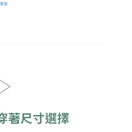
費通知簡訊後14天內，點擊此簡訊中的連結，可透過四大超商
客服
0，滿NT$888(含以上)免運費
網路銀行／等多元方式進行付款，方視為交易完成。
涼鞋
：結帳手續完成當下不需立刻繳費，但若您需要取消訂單，請聯
付款
的店家。未經商家同意取消之訂單仍視為有效，需透過AFTEE
繳納相關費用。
0，滿NT$888(含以上)免運費
否成功請以「AFTEE先享後付 」之結帳頁面顯示為準，若有關於
功／繳費後需取消欲退款等相關疑問，請聯繫「AFTEE先享後
1取貨
援中心」
https://netprotections.freshdesk.com/support/home
0，滿NT$888(含以上)免運費
項】
恩沛科技股份有限公司提供之「AFTEE先享後付」服務完成之
依本服務之必要範圍內提供個人資料，並將交易相關給付款項請
00，滿NT$999(含以上)免運費
讓予恩沛科技股份有限公司。
個人資料處理事宜，請瀏覽以下網址：
ee.tw/terms/#terms3
年的使用者請事先徵得法定代理人或監護人之同意方可使用
E先享後付」，若未經同意申辦者引起之損失，本公司不負相關責
AFTEE先享後付」時，將依據個別帳號之用戶狀況，依本公司
核予不同之上限額度；若仍有額度不足之情形，本公司將視審查
用戶進行身份認證。
一人註冊多個帳號或使用他人資訊註冊。若發現惡意使用之情
科技股份有限公司將有權停止該用戶之使用額度並採取法律行