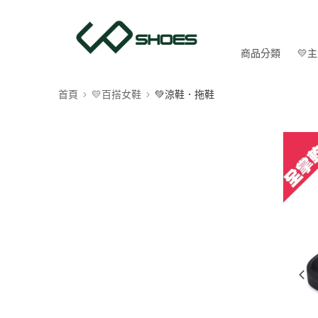
商品分類
💛
首頁
💛百搭女鞋
💚涼鞋．拖鞋