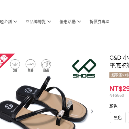
主題企劃
💛品牌總覽
優惠活動
折價券專區
C&D 
平底拖
超取滿NT$
NT$2
NT$550
顏色
黑色