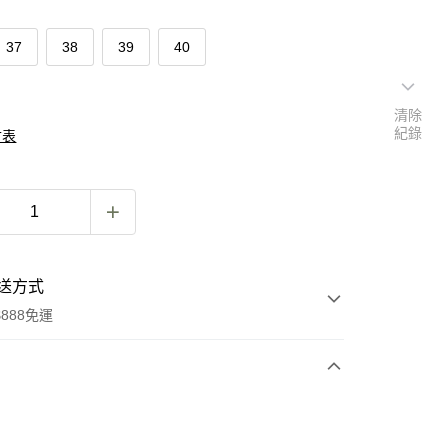
37
38
39
40
清除
紀錄
寸表
送方式
888免運
次付款
付款