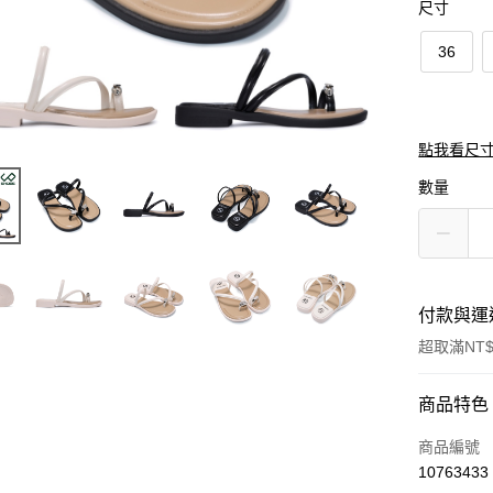
尺寸
36
點我看尺
數量
付款與運
超取滿NT$
付款方式
商品特色
信用卡一
商品編號
10763433
超商取貨