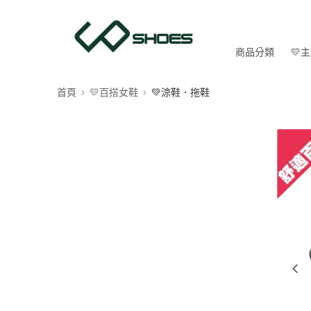
商品分類
💛
首頁
💛百搭女鞋
💚涼鞋．拖鞋