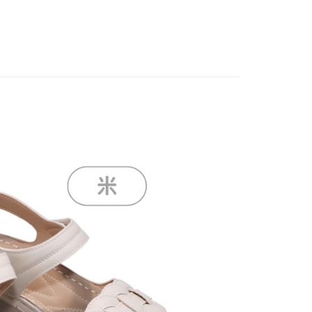
繳納相關費用。
0，滿NT$888(含以上)免運費
劃
💚寵愛長輩．全齡休閒鞋
否成功請以「AFTEE先享後付 」之結帳頁面顯示為準，若有關於
功／繳費後需取消欲退款等相關疑問，請聯繫「AFTEE先享後
1取貨
涼鞋
援中心」
https://netprotections.freshdesk.com/support/home
0，滿NT$888(含以上)免運費
項】
恩沛科技股份有限公司提供之「AFTEE先享後付」服務完成之
依本服務之必要範圍內提供個人資料，並將交易相關給付款項請
00，滿NT$999(含以上)免運費
讓予恩沛科技股份有限公司。
個人資料處理事宜，請瀏覽以下網址：
ee.tw/terms/#terms3
年的使用者請事先徵得法定代理人或監護人之同意方可使用
E先享後付」，若未經同意申辦者引起之損失，本公司不負相關責
AFTEE先享後付」時，將依據個別帳號之用戶狀況，依本公司
核予不同之上限額度；若仍有額度不足之情形，本公司將視審查
用戶進行身份認證。
一人註冊多個帳號或使用他人資訊註冊。若發現惡意使用之情
科技股份有限公司將有權停止該用戶之使用額度並採取法律行