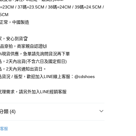
=23CM / 37碼=23.5CM / 38碼=24CM / 39碼=24.5CM /
5CM
型正常，中國製造
賣家，安心到貨🏆
享後付
%實品穿拍，商家親自認證🙌
5%現貨供應，急單請先詢問貨況再下單
FTEE先享後付」】
商品，2天內出貨(不含六日及國定假日)
先享後付是「在收到商品之後才付款」的支付方式。 讓您購物簡單
商品，2天內另通知出貨日。
心！
：不需註冊會員、不需綁卡、不需儲值。
品貨況 / 版型，歡迎加入LINE線上客服：@cdshoes
：只要手機號碼，簡訊認證，即可結帳。
：先確認商品／服務後，再付款。
銷代理需求，請另外加入LINE經銷客服
付款
EE先享後付」結帳流程】
0，滿NT$888(含以上)免運費
方式選擇「AFTEE先享後付」後，將跳轉至「AFTEE先享後
頁面，進行簡訊認證並確認金額後，即可完成結帳。
類 (4)
家取貨
成立數日內，您將收到繳費通知簡訊。
費通知簡訊後14天內，點擊此簡訊中的連結，可透過四大超商
0，滿NT$888(含以上)免運費
鞋
💚涼鞋．拖鞋
網路銀行／等多元方式進行付款，方視為交易完成。
客服
：結帳手續完成當下不需立刻繳費，但若您需要取消訂單，請聯
覽
💚C&D∣全齡舒適百搭鞋
付款
的店家。未經商家同意取消之訂單仍視為有效，需透過AFTEE