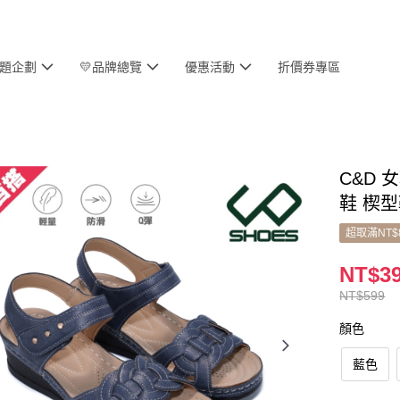
主題企劃
💛品牌總覽
優惠活動
折價券專區
C&D
鞋 楔
超取滿NT$
NT$3
NT$599
顏色
藍色