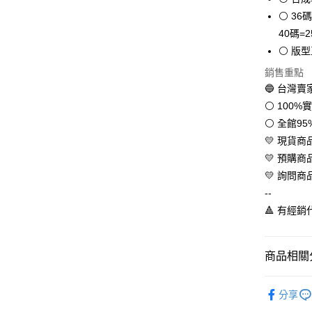
Apple Pay
⚪ 36碼
街口支付
40碼=2
⚪ 版
悠遊付
銷售重點
全盈+PAY
🔵 台灣
AFTEE先
⚪ 100
相關說明
⚪ 全館9
【關於「A
💛 現貨
ATM付款
AFTEE
💛 預購
便利好安
１．簡單
💛 詢問商
２．便利
運送方式
--
３．安心
🔺 有經
全家取貨
【「AFT
每筆NT$6
１．於結帳
付」結帳
商品相關分
付款後全
２．訂單
３．收到繳
每筆NT$6
💛百搭女
／ATM／
分享
※ 請注意
💛品牌總
7-11取貨
絡購買商品