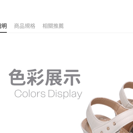
先享後付
每筆NT$6
💛主題企
※ 交易是
是否繳費成
付款後7-1
🌡️口碑拖
付客戶支
每筆NT$6
說明
商品規格
相關推薦
【注意事
宅配
１．透過由
交易，需
每筆NT$1
求債權轉
２．關於
https://aft
３．未成
「AFTE
任。
４．使用「
即時審查
結果請求
５．嚴禁
形，恩沛
動。