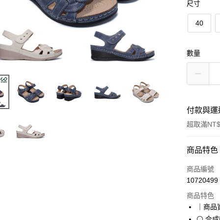
尺寸
40
數量
付款與運
超取滿NT$
付款方式
商品特色
信用卡一
商品編號
10720499
超商取貨
商品特色
LINE Pay
｜商品
⚪ 合