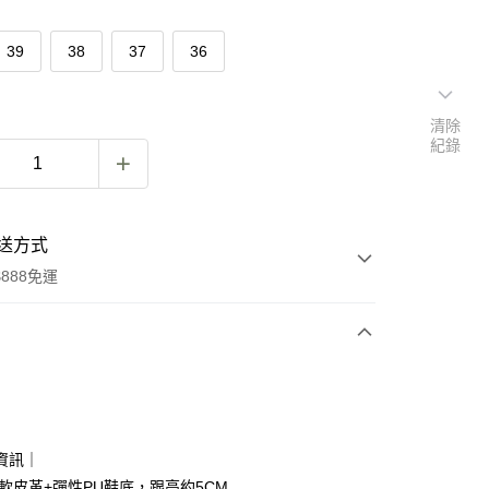
39
38
37
36
清除
紀錄
送方式
888免運
次付款
付款
資訊｜
成軟皮革+彈性PU鞋底，跟高約5CM