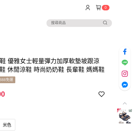
0
 女鞋 優雅女士輕量彈力加厚軟墊坡跟涼
型鞋 休閒涼鞋 時尚奶奶鞋 長輩鞋 媽媽鞋
888免運
90
米色