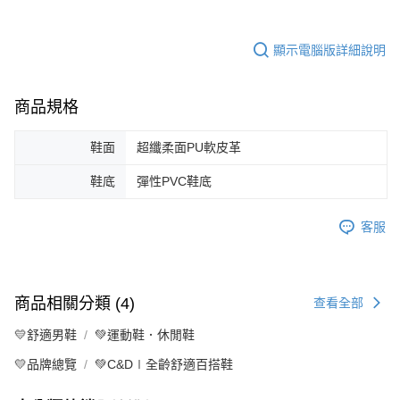
顯示電腦版詳細說明
商品規格
鞋面
超纖柔面PU軟皮革
鞋底
彈性PVC鞋底
客服
商品相關分類 (4)
查看全部
💛舒適男鞋
💚運動鞋．休閒鞋
💛品牌總覽
💚C&D∣全齡舒適百搭鞋