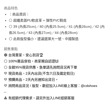
LINE Pay
商品特色
Apple Pay
｜商品資訊｜
⚪ 超纖柔面PU軟皮革 + 彈性PVC鞋底
街口支付
⚪ 39 (內長25cm)／40 (內長25.5cm)／41 (內長26cm)／42 (內
悠遊付
長26.5cm)／43 (內長27cm)／44 (內長28cm)
⚪ 此款版型偏小，建議選擇大一號、中國製造
全盈+PAY
銷售重點
AFTEE先享後付
🔵 台灣賣家，安心到貨🏆
相關說明
⚪ 100%實品穿拍，商家親自認證🙌
【關於「AFTEE先享後付」】
ATM付款
AFTEE先享後付是「在收到商品之後才付款」的支付方式。 讓您購物簡單
⚪ 全館95%現貨供應，急單請先詢問貨況再下單
便利好安心！
💛 現貨商品，2天內出貨(不含六日及國定假日)
１．簡單：不需註冊會員、不需綁卡、不需儲值。
運送方式
２．便利：只要手機號碼，簡訊認證，即可結帳。
💛 預購商品，2天內另通知出貨日。
３．安心：先確認商品／服務後，再付款。
全家取貨付款
💛 詢問商品貨況 / 版型，歡迎加入LINE線上客服：@cdshoes
每筆NT$60，滿NT$888(含以上)免運費
--
【「AFTEE先享後付」結帳流程】
１．於結帳方式選擇「AFTEE先享後付」後，將跳轉至「AFTEE先享後付」
🔺 有經銷代理需求，請另外加入LINE經銷客服
付款後全家取貨
結帳頁面，進行簡訊認證並確認金額後，即可完成結帳。
２．訂單成立數日內，您將收到繳費通知簡訊。
每筆NT$60，滿NT$888(含以上)免運費
３．收到繳費通知簡訊後14天內，點擊此簡訊中的連結，可透過四大超商／