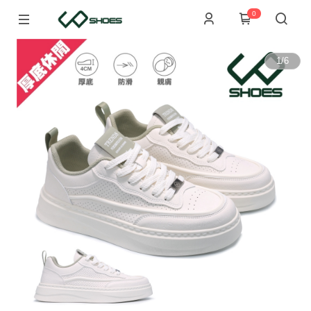
0
1
/
6