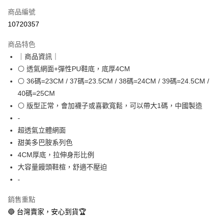
商品編號
超商取貨付款
10720357
LINE Pay
商品特色
Apple Pay
｜商品資訊｜
⚪ 透氣網面+彈性PU鞋底，底厚4CM
街口支付
⚪ 36碼=23CM / 37碼=23.5CM / 38碼=24CM / 39碼=24.5CM /
悠遊付
40碼=25CM
⚪ 版型正常，會加襪子或喜歡寬鬆，可以帶大1碼，中國製造
全盈+PAY
-
AFTEE先享後付
超透氣立體網面
相關說明
甜美多巴胺系列色
【關於「AFTEE先享後付」】
4CM厚底，拉伸身形比例
ATM付款
AFTEE先享後付是「在收到商品之後才付款」的支付方式。 讓您購物簡單
大容量饅頭鞋楦，舒適不壓迫
便利好安心！
１．簡單：不需註冊會員、不需綁卡、不需儲值。
-
運送方式
２．便利：只要手機號碼，簡訊認證，即可結帳。
３．安心：先確認商品／服務後，再付款。
全家取貨付款
銷售重點
每筆NT$60，滿NT$888(含以上)免運費
🔵 台灣賣家，安心到貨🏆
【「AFTEE先享後付」結帳流程】