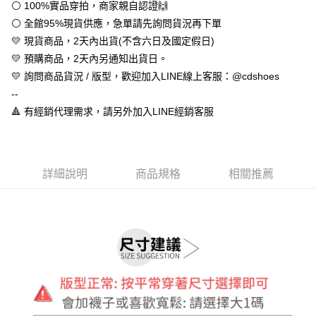
１．於結帳方式選擇「AFTEE先享後付」後，將跳轉至「AFTEE先享後付」
⚪ 100%實品穿拍，商家親自認證🙌
付款後全家取貨
結帳頁面，進行簡訊認證並確認金額後，即可完成結帳。
⚪ 全館95%現貨供應，急單請先詢問貨況再下單
２．訂單成立數日內，您將收到繳費通知簡訊。
每筆NT$60，滿NT$888(含以上)免運費
３．收到繳費通知簡訊後14天內，點擊此簡訊中的連結，可透過四大超商／
💛 現貨商品，2天內出貨(不含六日及國定假日)
ATM／網路銀行／等多元方式進行付款，方視為交易完成。
7-11取貨付款
💛 預購商品，2天內另通知出貨日。
※ 請注意：結帳手續完成當下不需立刻繳費，但若您需要取消訂單，請聯絡
💛 詢問商品貨況 / 版型，歡迎加入LINE線上客服：@cdshoes
每筆NT$60，滿NT$888(含以上)免運費
購買商品的店家。未經商家同意取消之訂單仍視為有效，需透過AFTEE先享
後付繳納相關費用。
--
付款後7-11取貨
※ 交易是否成功請以「AFTEE先享後付 」之結帳頁面顯示為準，若有關於
🔺 有經銷代理需求，請另外加入LINE經銷客服
是否繳費成功／繳費後需取消欲退款等相關疑問，請聯繫「AFTEE先享後付
每筆NT$60，滿NT$888(含以上)免運費
客戶支援中心」
https://netprotections.freshdesk.com/support/home
宅配
【注意事項】
１．透過由恩沛科技股份有限公司提供之「AFTEE先享後付」服務完成之交
每筆NT$100，滿NT$999(含以上)免運費
詳細說明
商品規格
相關推薦
易，需依本服務之必要範圍內提供個人資料，並將交易相關給付款項請求債
權轉讓予恩沛科技股份有限公司。
２．關於個人資料處理事宜，請瀏覽以下網址：
https://aftee.tw/terms/#terms3
３．未成年的使用者請事先徵得法定代理人或監護人之同意方可使用
「AFTEE先享後付」，若未經同意申辦者引起之損失，本公司不負相關責
任。
４．使用「AFTEE先享後付」時，將依據個別帳號之用戶狀況，依本公司即
時審查核予不同之上限額度；若仍有額度不足之情形，本公司將視審查結果
請求用戶進行身份認證。
５．嚴禁一人註冊多個帳號或使用他人資訊註冊。若發現惡意使用之情形，