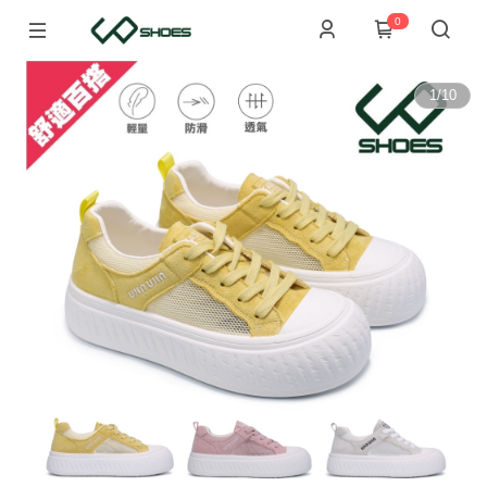
0
1
/
10