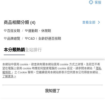
客服
商品相關分類 (4)
查看全部
💛百搭女鞋
💚運動鞋．休閒鞋
💛品牌總覽
💚C&D∣全齡舒適百搭鞋
本分類熱銷
全站排行
本網站中使用 cookie，欲查詢有關本網站使用 cookie 方式之詳情，及若您不希
熱門標籤
望在電腦上使用 cookie 時應如何變更電腦的 cookie 設定，請參閱本網站「
隱私
權條款
」之 Cookie 聲明。您繼續使用本網站即表示您同意本公司得按本網站使
用條款之 Cookie 聲明使用 cookie。
了解更多 >
我知道了