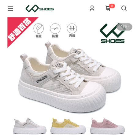
0
1
/
10