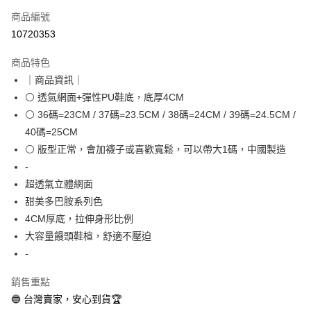
商品編號
超商取貨付款
10720353
LINE Pay
商品特色
Apple Pay
｜商品資訊｜
⚪ 透氣網面+彈性PU鞋底，底厚4CM
街口支付
⚪ 36碼=23CM / 37碼=23.5CM / 38碼=24CM / 39碼=24.5CM /
悠遊付
40碼=25CM
⚪ 版型正常，會加襪子或喜歡寬鬆，可以帶大1碼，中國製造
全盈+PAY
-
AFTEE先享後付
超透氣立體網面
相關說明
甜美多巴胺系列色
【關於「AFTEE先享後付」】
4CM厚底，拉伸身形比例
ATM付款
AFTEE先享後付是「在收到商品之後才付款」的支付方式。 讓您購物簡單
大容量饅頭鞋楦，舒適不壓迫
便利好安心！
１．簡單：不需註冊會員、不需綁卡、不需儲值。
-
運送方式
２．便利：只要手機號碼，簡訊認證，即可結帳。
３．安心：先確認商品／服務後，再付款。
全家取貨付款
銷售重點
每筆NT$60，滿NT$888(含以上)免運費
🔵 台灣賣家，安心到貨🏆
【「AFTEE先享後付」結帳流程】