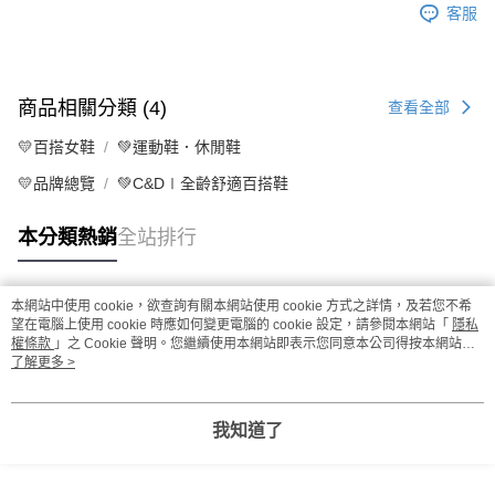
客服
商品相關分類 (4)
查看全部
💛百搭女鞋
💚運動鞋．休閒鞋
💛品牌總覽
💚C&D∣全齡舒適百搭鞋
本分類熱銷
全站排行
本網站中使用 cookie，欲查詢有關本網站使用 cookie 方式之詳情，及若您不希
熱門標籤
望在電腦上使用 cookie 時應如何變更電腦的 cookie 設定，請參閱本網站「
隱私
權條款
」之 Cookie 聲明。您繼續使用本網站即表示您同意本公司得按本網站使
用條款之 Cookie 聲明使用 cookie。
了解更多 >
我知道了