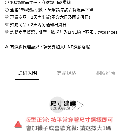
１．於結帳方式選擇「AFTEE先享後付」後，將跳轉至「AFTEE先享後付」
⚪ 100%實品穿拍，商家親自認證🙌
付款後全家取貨
結帳頁面，進行簡訊認證並確認金額後，即可完成結帳。
⚪ 全館95%現貨供應，急單請先詢問貨況再下單
２．訂單成立數日內，您將收到繳費通知簡訊。
每筆NT$60，滿NT$888(含以上)免運費
３．收到繳費通知簡訊後14天內，點擊此簡訊中的連結，可透過四大超商／
💛 現貨商品，2天內出貨(不含六日及國定假日)
ATM／網路銀行／等多元方式進行付款，方視為交易完成。
7-11取貨付款
💛 預購商品，2天內另通知出貨日。
※ 請注意：結帳手續完成當下不需立刻繳費，但若您需要取消訂單，請聯絡
💛 詢問商品貨況 / 版型，歡迎加入LINE線上客服：@cdshoes
每筆NT$60，滿NT$888(含以上)免運費
購買商品的店家。未經商家同意取消之訂單仍視為有效，需透過AFTEE先享
後付繳納相關費用。
--
付款後7-11取貨
※ 交易是否成功請以「AFTEE先享後付 」之結帳頁面顯示為準，若有關於
🔺 有經銷代理需求，請另外加入LINE經銷客服
是否繳費成功／繳費後需取消欲退款等相關疑問，請聯繫「AFTEE先享後付
每筆NT$60，滿NT$888(含以上)免運費
客戶支援中心」
https://netprotections.freshdesk.com/support/home
宅配
【注意事項】
１．透過由恩沛科技股份有限公司提供之「AFTEE先享後付」服務完成之交
每筆NT$100，滿NT$999(含以上)免運費
詳細說明
商品規格
相關推薦
易，需依本服務之必要範圍內提供個人資料，並將交易相關給付款項請求債
權轉讓予恩沛科技股份有限公司。
２．關於個人資料處理事宜，請瀏覽以下網址：
https://aftee.tw/terms/#terms3
３．未成年的使用者請事先徵得法定代理人或監護人之同意方可使用
「AFTEE先享後付」，若未經同意申辦者引起之損失，本公司不負相關責
任。
４．使用「AFTEE先享後付」時，將依據個別帳號之用戶狀況，依本公司即
時審查核予不同之上限額度；若仍有額度不足之情形，本公司將視審查結果
請求用戶進行身份認證。
５．嚴禁一人註冊多個帳號或使用他人資訊註冊。若發現惡意使用之情形，