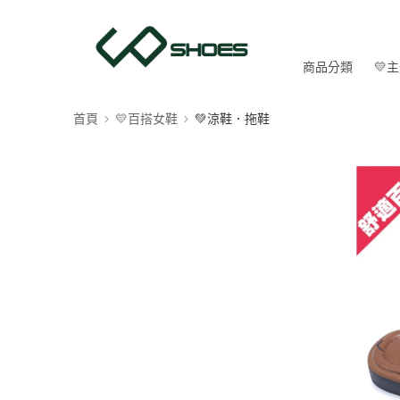
商品分類
💛
首頁
💛百搭女鞋
💚涼鞋．拖鞋