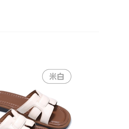
繳納相關費用。
0，滿NT$888(含以上)免運費
劃
💚寵愛長輩．全齡休閒鞋
否成功請以「AFTEE先享後付 」之結帳頁面顯示為準，若有關於
功／繳費後需取消欲退款等相關疑問，請聯繫「AFTEE先享後
1取貨
涼鞋
援中心」
https://netprotections.freshdesk.com/support/home
0，滿NT$888(含以上)免運費
項】
恩沛科技股份有限公司提供之「AFTEE先享後付」服務完成之
依本服務之必要範圍內提供個人資料，並將交易相關給付款項請
00，滿NT$999(含以上)免運費
讓予恩沛科技股份有限公司。
個人資料處理事宜，請瀏覽以下網址：
ee.tw/terms/#terms3
年的使用者請事先徵得法定代理人或監護人之同意方可使用
E先享後付」，若未經同意申辦者引起之損失，本公司不負相關責
AFTEE先享後付」時，將依據個別帳號之用戶狀況，依本公司
核予不同之上限額度；若仍有額度不足之情形，本公司將視審查
用戶進行身份認證。
一人註冊多個帳號或使用他人資訊註冊。若發現惡意使用之情
科技股份有限公司將有權停止該用戶之使用額度並採取法律行