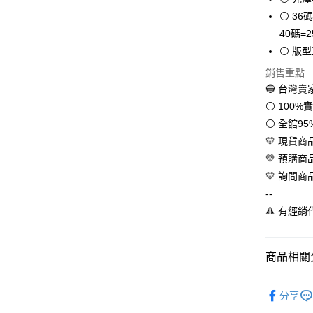
Apple Pay
⚪ 36碼
街口支付
40碼=2
⚪ 版
悠遊付
銷售重點
全盈+PAY
🔵 台灣
AFTEE先
⚪ 100
相關說明
⚪ 全館9
【關於「A
💛 現貨
ATM付款
AFTEE
💛 預購
便利好安
１．簡單
💛 詢問商
２．便利
運送方式
--
３．安心
🔺 有經
全家取貨
【「AFT
每筆NT$6
１．於結帳
付」結帳
商品相關分
付款後全
２．訂單
３．收到繳
每筆NT$6
💛百搭女
／ATM／
分享
※ 請注意
💛品牌總
7-11取貨
絡購買商品