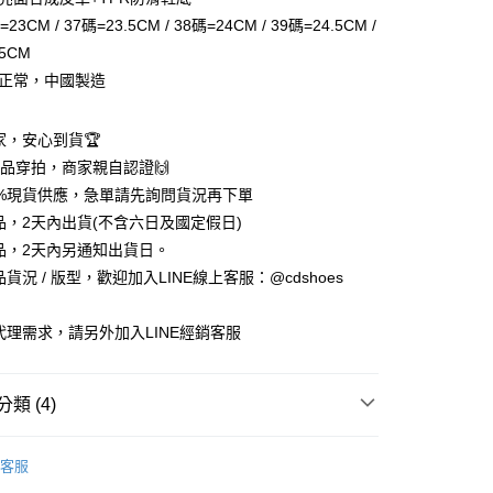
=23CM / 37碼=23.5CM / 38碼=24CM / 39碼=24.5CM /
5CM
型正常，中國製造
賣家，安心到貨🏆
享後付
%實品穿拍，商家親自認證🙌
5%現貨供應，急單請先詢問貨況再下單
FTEE先享後付」】
商品，2天內出貨(不含六日及國定假日)
先享後付是「在收到商品之後才付款」的支付方式。 讓您購物簡單
商品，2天內另通知出貨日。
心！
：不需註冊會員、不需綁卡、不需儲值。
品貨況 / 版型，歡迎加入LINE線上客服：@cdshoes
：只要手機號碼，簡訊認證，即可結帳。
：先確認商品／服務後，再付款。
銷代理需求，請另外加入LINE經銷客服
付款
EE先享後付」結帳流程】
0，滿NT$888(含以上)免運費
方式選擇「AFTEE先享後付」後，將跳轉至「AFTEE先享後
頁面，進行簡訊認證並確認金額後，即可完成結帳。
類 (4)
家取貨
成立數日內，您將收到繳費通知簡訊。
費通知簡訊後14天內，點擊此簡訊中的連結，可透過四大超商
0，滿NT$888(含以上)免運費
鞋
💚涼鞋．拖鞋
網路銀行／等多元方式進行付款，方視為交易完成。
客服
：結帳手續完成當下不需立刻繳費，但若您需要取消訂單，請聯
覽
💚C&D∣全齡舒適百搭鞋
付款
的店家。未經商家同意取消之訂單仍視為有效，需透過AFTEE