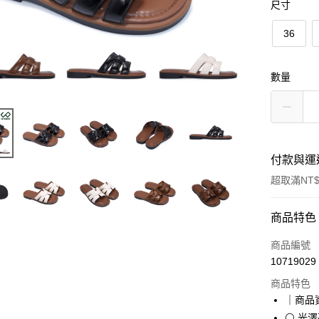
尺寸
36
數量
付款與運
超取滿NT$
付款方式
商品特色
信用卡一
商品編號
10719029
超商取貨
商品特色
LINE Pay
｜商品
⚪ 光