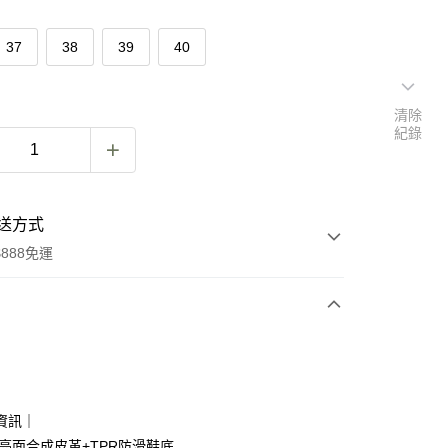
37
38
39
40
清除
紀錄
送方式
888免運
次付款
付款
資訊｜
澤亮面合成皮革+TPR防滑鞋底