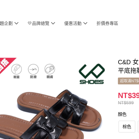
主題企劃
💛品牌總覽
優惠活動
折價券專區
C&D
平底拖
超取滿NT$
NT$3
NT$599
顏色
棕色