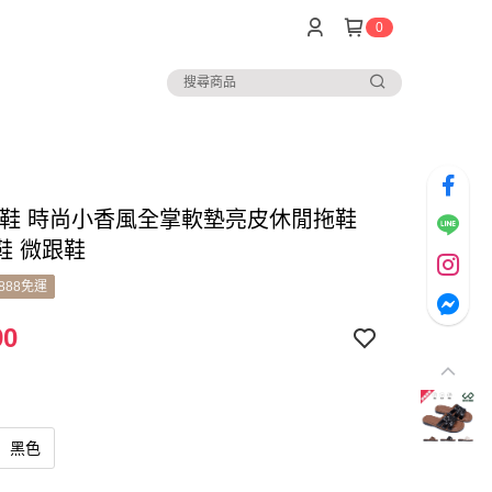
0
 女鞋 時尚小香風全掌軟墊亮皮休閒拖鞋
鞋 微跟鞋
888免運
90
黑色