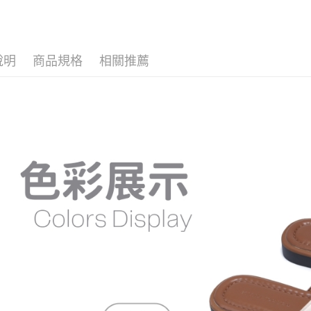
先享後付
每筆NT$6
💛主題企
※ 交易是
是否繳費成
付款後7-1
🌡️口碑拖
付客戶支
每筆NT$6
說明
商品規格
相關推薦
【注意事
宅配
１．透過由
交易，需
每筆NT$1
求債權轉
２．關於
https://aft
３．未成
「AFTE
任。
４．使用「
即時審查
結果請求
５．嚴禁
形，恩沛
動。