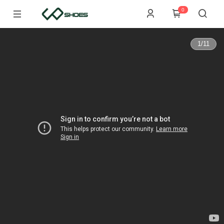
0
1
/
11