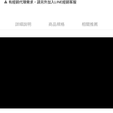
１．於結帳方式選擇「AFTEE先享後付」後，將跳轉至「AFTEE先享後付」
🔺 有經銷代理需求，請另外加入LINE經銷客服
付款後全家取貨
結帳頁面，進行簡訊認證並確認金額後，即可完成結帳。
２．訂單成立數日內，您將收到繳費通知簡訊。
每筆NT$60，滿NT$888(含以上)免運費
３．收到繳費通知簡訊後14天內，點擊此簡訊中的連結，可透過四大超商／
ATM／網路銀行／等多元方式進行付款，方視為交易完成。
7-11取貨付款
※ 請注意：結帳手續完成當下不需立刻繳費，但若您需要取消訂單，請聯絡
詳細說明
商品規格
相關推薦
每筆NT$60，滿NT$888(含以上)免運費
購買商品的店家。未經商家同意取消之訂單仍視為有效，需透過AFTEE先享
後付繳納相關費用。
付款後7-11取貨
※ 交易是否成功請以「AFTEE先享後付 」之結帳頁面顯示為準，若有關於
是否繳費成功／繳費後需取消欲退款等相關疑問，請聯繫「AFTEE先享後付
每筆NT$60，滿NT$888(含以上)免運費
客戶支援中心」
https://netprotections.freshdesk.com/support/home
宅配
【注意事項】
１．透過由恩沛科技股份有限公司提供之「AFTEE先享後付」服務完成之交
每筆NT$100，滿NT$999(含以上)免運費
易，需依本服務之必要範圍內提供個人資料，並將交易相關給付款項請求債
權轉讓予恩沛科技股份有限公司。
２．關於個人資料處理事宜，請瀏覽以下網址：
https://aftee.tw/terms/#terms3
３．未成年的使用者請事先徵得法定代理人或監護人之同意方可使用
「AFTEE先享後付」，若未經同意申辦者引起之損失，本公司不負相關責
任。
４．使用「AFTEE先享後付」時，將依據個別帳號之用戶狀況，依本公司即
時審查核予不同之上限額度；若仍有額度不足之情形，本公司將視審查結果
請求用戶進行身份認證。
５．嚴禁一人註冊多個帳號或使用他人資訊註冊。若發現惡意使用之情形，