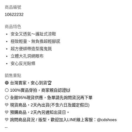
商品編號
超商取貨付款
10622232
LINE Pay
商品特色
Apple Pay
安全又透氣～護趾式涼鞋
極致輕量、無負擔超輕腳感
街口支付
超方便綁帶造型魔鬼氈
悠遊付
立體大孔洞網眼布
安心反光貼條
全盈+PAY
銷售重點
AFTEE先享後付
🔵 台灣賣家，安心到貨🏆
相關說明
⚪ 100%實品穿拍，商家親自認證🙌
【關於「AFTEE先享後付」】
ATM付款
AFTEE先享後付是「在收到商品之後才付款」的支付方式。 讓您購物簡單
⚪ 全館95%現貨供應，急單請先詢問貨況再下單
便利好安心！
💛 現貨商品，2天內出貨(不含六日及國定假日)
１．簡單：不需註冊會員、不需綁卡、不需儲值。
運送方式
２．便利：只要手機號碼，簡訊認證，即可結帳。
💛 預購商品，2天內另通知出貨日。
３．安心：先確認商品／服務後，再付款。
全家取貨付款
💛 詢問商品貨況 / 版型，歡迎加入LINE線上客服：@cdshoes
每筆NT$60，滿NT$888(含以上)免運費
--
【「AFTEE先享後付」結帳流程】