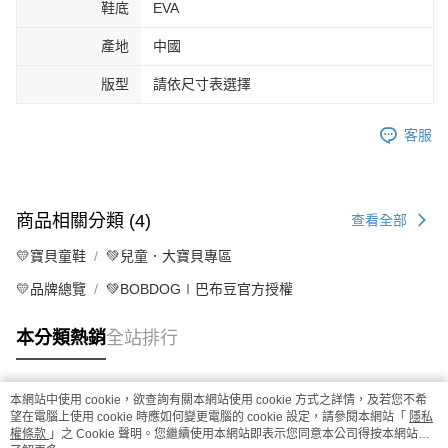
鞋底
EVA
產地
中國
版型
請依尺寸表選擇
客服
商品相關分類 (4)
查看全部
💛寶貝童鞋
💚兒童．大寶貝專區
💛品牌總覽
💚BOBDOG∣巴布豆官方授權
本分類熱銷
全站排行
本網站中使用 cookie，欲查詢有關本網站使用 cookie 方式之詳情，及若您不希
熱門標籤
望在電腦上使用 cookie 時應如何變更電腦的 cookie 設定，請參閱本網站「
隱私
權條款
」之 Cookie 聲明。您繼續使用本網站即表示您同意本公司得按本網站使