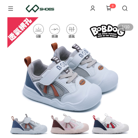
0
1
/
10