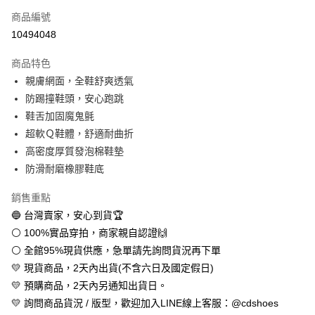
商品編號
超商取貨付款
10494048
LINE Pay
商品特色
Apple Pay
親膚網面，全鞋舒爽透氣
防踢撞鞋頭，安心跑跳
街口支付
鞋舌加固魔鬼氈
悠遊付
超軟Ｑ鞋體，舒適耐曲折
高密度厚質發泡棉鞋墊
全盈+PAY
防滑耐磨橡膠鞋底
AFTEE先享後付
銷售重點
相關說明
🔵 台灣賣家，安心到貨🏆
【關於「AFTEE先享後付」】
ATM付款
AFTEE先享後付是「在收到商品之後才付款」的支付方式。 讓您購物簡單
⚪ 100%實品穿拍，商家親自認證🙌
便利好安心！
⚪ 全館95%現貨供應，急單請先詢問貨況再下單
１．簡單：不需註冊會員、不需綁卡、不需儲值。
運送方式
２．便利：只要手機號碼，簡訊認證，即可結帳。
💛 現貨商品，2天內出貨(不含六日及國定假日)
３．安心：先確認商品／服務後，再付款。
全家取貨付款
💛 預購商品，2天內另通知出貨日。
每筆NT$60，滿NT$888(含以上)免運費
💛 詢問商品貨況 / 版型，歡迎加入LINE線上客服：@cdshoes
【「AFTEE先享後付」結帳流程】