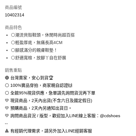
商品編號
超商取貨付款
10402314
LINE Pay
商品特色
Apple Pay
⚪潮流貝殼鞋頭，休閒時尚超百搭
⚪輕盈厚底，無痛長高4CM
街口支付
⚪腳感滿分的親膚鞋墊！
悠遊付
⚪舒適寬楦，放腳丫自在舒展
全盈+PAY
銷售重點
🔵 台灣賣家，安心到貨🏆
AFTEE先享後付
⚪ 100%實品穿拍，商家親自認證🙌
相關說明
⚪ 全館95%現貨供應，急單請先詢問貨況再下單
【關於「AFTEE先享後付」】
ATM付款
AFTEE先享後付是「在收到商品之後才付款」的支付方式。 讓您購物簡單
💛 現貨商品，2天內出貨(不含六日及國定假日)
便利好安心！
💛 預購商品，2天內另通知出貨日。
１．簡單：不需註冊會員、不需綁卡、不需儲值。
運送方式
２．便利：只要手機號碼，簡訊認證，即可結帳。
💛 詢問商品貨況 / 版型，歡迎加入LINE線上客服：@cdshoes
３．安心：先確認商品／服務後，再付款。
全家取貨付款
--
每筆NT$60，滿NT$888(含以上)免運費
🔺 有經銷代理需求，請另外加入LINE經銷客服
【「AFTEE先享後付」結帳流程】