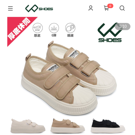
0
1
/
10