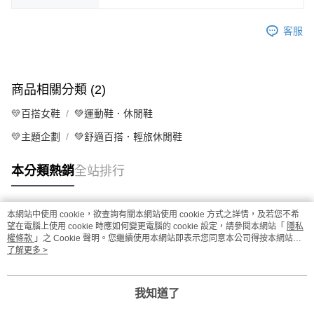
客服
商品相關分類 (2)
💛百搭女鞋
💚運動鞋．休閒鞋
💛主題企劃
💚舒適百搭．輕旅休閒鞋
本分類熱銷
全站排行
本網站中使用 cookie，欲查詢有關本網站使用 cookie 方式之詳情，及若您不希
熱門標籤
望在電腦上使用 cookie 時應如何變更電腦的 cookie 設定，請參閱本網站「
隱私
權條款
」之 Cookie 聲明。您繼續使用本網站即表示您同意本公司得按本網站使
用條款之 Cookie 聲明使用 cookie。
了解更多 >
我知道了