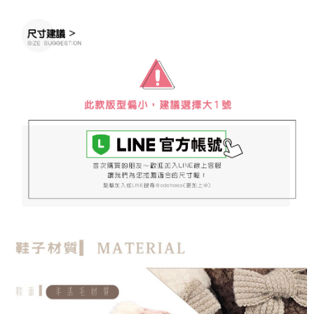
ATM／網路銀行／等多元方式進行付款，方視為交易完成。
7-11取貨付款
※ 請注意：結帳手續完成當下不需立刻繳費，但若您需要取消訂單，請聯絡
每筆NT$60，滿NT$888(含以上)免運費
購買商品的店家。未經商家同意取消之訂單仍視為有效，需透過AFTEE先享
後付繳納相關費用。
付款後7-11取貨
※ 交易是否成功請以「AFTEE先享後付 」之結帳頁面顯示為準，若有關於
是否繳費成功／繳費後需取消欲退款等相關疑問，請聯繫「AFTEE先享後付
每筆NT$60，滿NT$888(含以上)免運費
客戶支援中心」
https://netprotections.freshdesk.com/support/home
宅配
【注意事項】
１．透過由恩沛科技股份有限公司提供之「AFTEE先享後付」服務完成之交
每筆NT$100，滿NT$999(含以上)免運費
易，需依本服務之必要範圍內提供個人資料，並將交易相關給付款項請求債
權轉讓予恩沛科技股份有限公司。
２．關於個人資料處理事宜，請瀏覽以下網址：
https://aftee.tw/terms/#terms3
３．未成年的使用者請事先徵得法定代理人或監護人之同意方可使用
「AFTEE先享後付」，若未經同意申辦者引起之損失，本公司不負相關責
任。
４．使用「AFTEE先享後付」時，將依據個別帳號之用戶狀況，依本公司即
時審查核予不同之上限額度；若仍有額度不足之情形，本公司將視審查結果
請求用戶進行身份認證。
５．嚴禁一人註冊多個帳號或使用他人資訊註冊。若發現惡意使用之情形，
恩沛科技股份有限公司將有權停止該用戶之使用額度並採取法律行動。