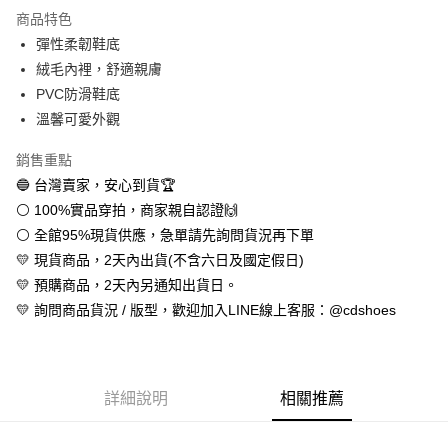
LINE Pay
商品特色
Apple Pay
彈性柔韌鞋底
絨毛內裡，舒適親膚
街口支付
PVC防滑鞋底
悠遊付
溫馨可愛外觀
全盈+PAY
銷售重點
🔵 台灣賣家，安心到貨🏆
AFTEE先享後付
⚪ 100%實品穿拍，商家親自認證🙌
相關說明
⚪ 全館95%現貨供應，急單請先詢問貨況再下單
【關於「AFTEE先享後付」】
ATM付款
AFTEE先享後付是「在收到商品之後才付款」的支付方式。 讓您購物簡單
💛 現貨商品，2天內出貨(不含六日及國定假日)
便利好安心！
💛 預購商品，2天內另通知出貨日。
１．簡單：不需註冊會員、不需綁卡、不需儲值。
運送方式
２．便利：只要手機號碼，簡訊認證，即可結帳。
💛 詢問商品貨況 / 版型，歡迎加入LINE線上客服：@cdshoes
３．安心：先確認商品／服務後，再付款。
全家取貨付款
每筆NT$60，滿NT$888(含以上)免運費
【「AFTEE先享後付」結帳流程】
１．於結帳方式選擇「AFTEE先享後付」後，將跳轉至「AFTEE先享後付」
付款後全家取貨
結帳頁面，進行簡訊認證並確認金額後，即可完成結帳。
詳細說明
相關推薦
２．訂單成立數日內，您將收到繳費通知簡訊。
每筆NT$60，滿NT$888(含以上)免運費
３．收到繳費通知簡訊後14天內，點擊此簡訊中的連結，可透過四大超商／