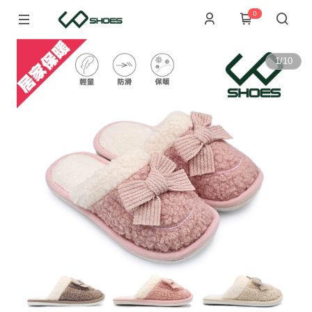
0
1
/
10