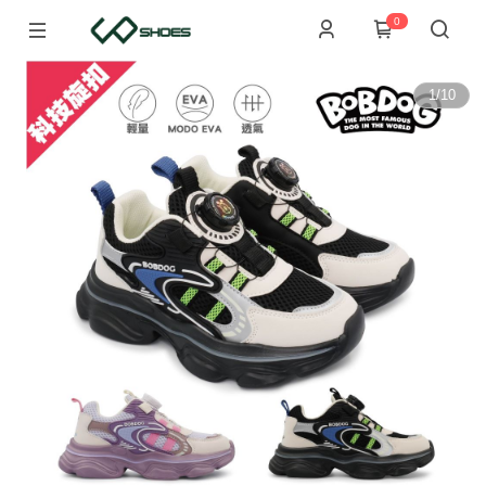
0
1
/
10