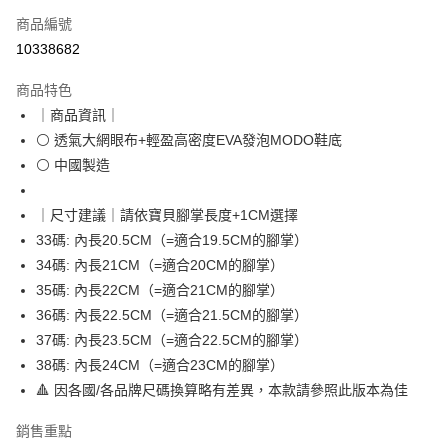
商品編號
超商取貨付款
10338682
LINE Pay
商品特色
Apple Pay
｜商品資訊｜
⚪ 透氣大網眼布+輕盈高密度EVA發泡MODO鞋底
街口支付
⚪ 中國製造
悠遊付
｜尺寸建議｜請依寶貝腳掌長度+1CM選擇
全盈+PAY
33碼: 內長20.5CM（=適合19.5CM的腳掌）
AFTEE先享後付
34碼: 內長21CM（=適合20CM的腳掌）
相關說明
35碼: 內長22CM（=適合21CM的腳掌）
【關於「AFTEE先享後付」】
36碼: 內長22.5CM（=適合21.5CM的腳掌）
ATM付款
AFTEE先享後付是「在收到商品之後才付款」的支付方式。 讓您購物簡單
37碼: 內長23.5CM（=適合22.5CM的腳掌）
便利好安心！
１．簡單：不需註冊會員、不需綁卡、不需儲值。
38碼: 內長24CM（=適合23CM的腳掌）
運送方式
２．便利：只要手機號碼，簡訊認證，即可結帳。
🔺 因各國/各品牌尺碼換算略有差異，本款請參照此版本為佳
３．安心：先確認商品／服務後，再付款。
全家取貨付款
每筆NT$60，滿NT$888(含以上)免運費
銷售重點
【「AFTEE先享後付」結帳流程】