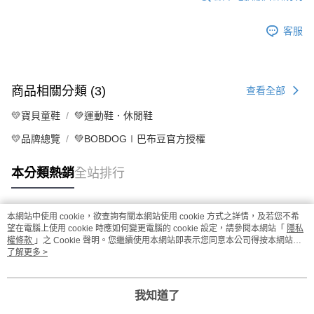
客服
商品相關分類 (3)
查看全部
💛寶貝童鞋
💚運動鞋．休閒鞋
💛品牌總覽
💚BOBDOG∣巴布豆官方授權
本分類熱銷
全站排行
本網站中使用 cookie，欲查詢有關本網站使用 cookie 方式之詳情，及若您不希
熱門標籤
望在電腦上使用 cookie 時應如何變更電腦的 cookie 設定，請參閱本網站「
隱私
權條款
」之 Cookie 聲明。您繼續使用本網站即表示您同意本公司得按本網站使
用條款之 Cookie 聲明使用 cookie。
了解更多 >
我知道了