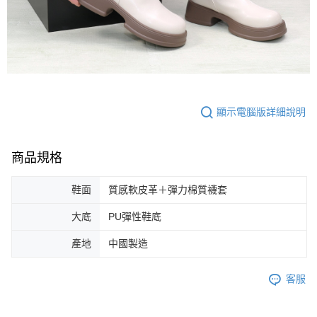
顯示電腦版詳細說明
商品規格
鞋面
質感軟皮革＋彈力棉質襪套
大底
PU彈性鞋底
產地
中國製造
客服