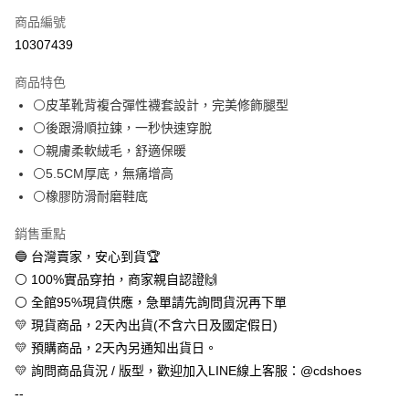
商品編號
超商取貨付款
10307439
LINE Pay
商品特色
Apple Pay
⚪皮革靴背複合彈性襪套設計，完美修飾腿型
⚪後跟滑順拉鍊，一秒快速穿脫
街口支付
⚪親膚柔軟絨毛，舒適保暖
悠遊付
⚪5.5CM厚底，無痛增高
⚪橡膠防滑耐磨鞋底
全盈+PAY
銷售重點
AFTEE先享後付
🔵 台灣賣家，安心到貨🏆
相關說明
⚪ 100%實品穿拍，商家親自認證🙌
【關於「AFTEE先享後付」】
ATM付款
AFTEE先享後付是「在收到商品之後才付款」的支付方式。 讓您購物簡單
⚪ 全館95%現貨供應，急單請先詢問貨況再下單
便利好安心！
💛 現貨商品，2天內出貨(不含六日及國定假日)
１．簡單：不需註冊會員、不需綁卡、不需儲值。
運送方式
２．便利：只要手機號碼，簡訊認證，即可結帳。
💛 預購商品，2天內另通知出貨日。
３．安心：先確認商品／服務後，再付款。
全家取貨付款
💛 詢問商品貨況 / 版型，歡迎加入LINE線上客服：@cdshoes
每筆NT$60，滿NT$888(含以上)免運費
--
【「AFTEE先享後付」結帳流程】