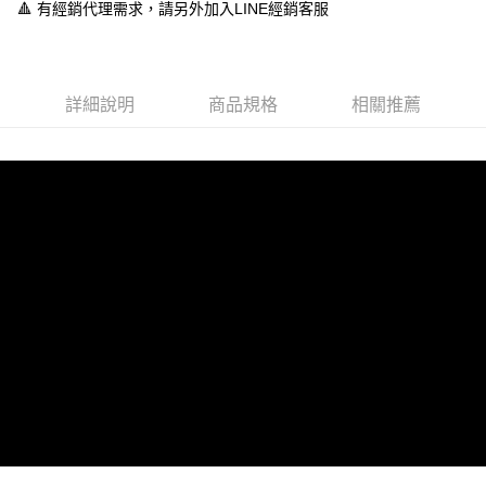
１．於結帳方式選擇「AFTEE先享後付」後，將跳轉至「AFTEE先享後付」
🔺 有經銷代理需求，請另外加入LINE經銷客服
付款後全家取貨
結帳頁面，進行簡訊認證並確認金額後，即可完成結帳。
２．訂單成立數日內，您將收到繳費通知簡訊。
每筆NT$60，滿NT$888(含以上)免運費
３．收到繳費通知簡訊後14天內，點擊此簡訊中的連結，可透過四大超商／
ATM／網路銀行／等多元方式進行付款，方視為交易完成。
7-11取貨付款
※ 請注意：結帳手續完成當下不需立刻繳費，但若您需要取消訂單，請聯絡
詳細說明
商品規格
相關推薦
每筆NT$60，滿NT$888(含以上)免運費
購買商品的店家。未經商家同意取消之訂單仍視為有效，需透過AFTEE先享
後付繳納相關費用。
付款後7-11取貨
※ 交易是否成功請以「AFTEE先享後付 」之結帳頁面顯示為準，若有關於
是否繳費成功／繳費後需取消欲退款等相關疑問，請聯繫「AFTEE先享後付
每筆NT$60，滿NT$888(含以上)免運費
客戶支援中心」
https://netprotections.freshdesk.com/support/home
宅配
【注意事項】
１．透過由恩沛科技股份有限公司提供之「AFTEE先享後付」服務完成之交
每筆NT$100，滿NT$999(含以上)免運費
易，需依本服務之必要範圍內提供個人資料，並將交易相關給付款項請求債
權轉讓予恩沛科技股份有限公司。
２．關於個人資料處理事宜，請瀏覽以下網址：
https://aftee.tw/terms/#terms3
３．未成年的使用者請事先徵得法定代理人或監護人之同意方可使用
「AFTEE先享後付」，若未經同意申辦者引起之損失，本公司不負相關責
任。
４．使用「AFTEE先享後付」時，將依據個別帳號之用戶狀況，依本公司即
時審查核予不同之上限額度；若仍有額度不足之情形，本公司將視審查結果
請求用戶進行身份認證。
５．嚴禁一人註冊多個帳號或使用他人資訊註冊。若發現惡意使用之情形，