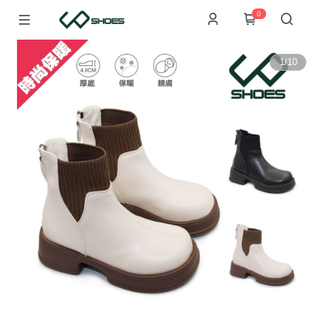
0
1
/
10