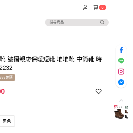
0
女靴 皺褶親膚保暖短靴 堆堆靴 中筒靴 時
2232
888免運
90
黑色