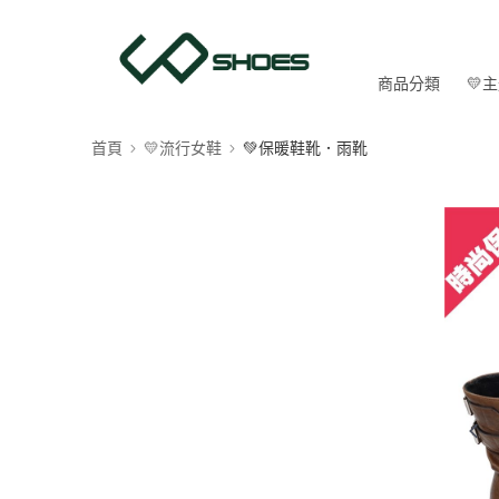
商品分類
💛
首頁
💛流行女鞋
💚保暖鞋靴．雨靴