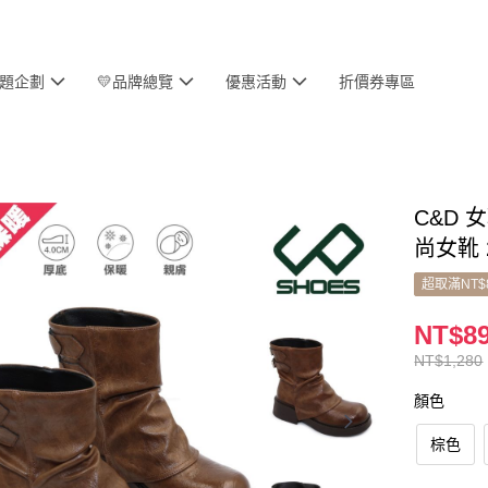
主題企劃
💛品牌總覽
優惠活動
折價券專區
C&D 
尚女靴 
超取滿NT$
NT$8
NT$1,280
顏色
棕色