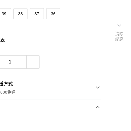
39
38
37
36
清除
紀錄
寸表
送方式
888免運
次付款
付款