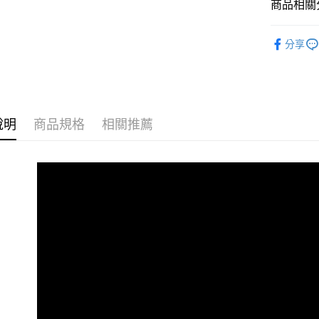
商品相關分
３．收到繳
每筆NT$6
／ATM／
※ 請注意
💛流行女
7-11取貨
絡購買商品
分享
💛品牌總
先享後付
每筆NT$6
※ 交易是
❄️保暖專區
是否繳費成
付款後7-1
付客戶支
每筆NT$6
【注意事
說明
商品規格
相關推薦
宅配
１．透過由
交易，需
每筆NT$1
求債權轉
２．關於
https://aft
３．未成
「AFTE
任。
４．使用「
即時審查
結果請求
５．嚴禁
形，恩沛
動。