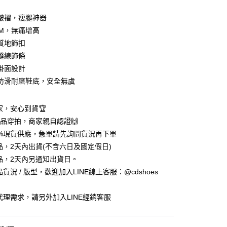
皺褶，瘦腿神器
CM，無痛增高
質地飾扣
縫線飾條
掛面設計
防滑耐磨鞋底，安全無虞
享後付
賣家，安心到貨🏆
%實品穿拍，商家親自認證🙌
FTEE先享後付」】
5%現貨供應，急單請先詢問貨況再下單
先享後付是「在收到商品之後才付款」的支付方式。 讓您購物簡單
商品，2天內出貨(不含六日及國定假日)
心！
：不需註冊會員、不需綁卡、不需儲值。
商品，2天內另通知出貨日。
：只要手機號碼，簡訊認證，即可結帳。
品貨況 / 版型，歡迎加入LINE線上客服：@cdshoes
：先確認商品／服務後，再付款。
付款
EE先享後付」結帳流程】
銷代理需求，請另外加入LINE經銷客服
0，滿NT$888(含以上)免運費
方式選擇「AFTEE先享後付」後，將跳轉至「AFTEE先享後
頁面，進行簡訊認證並確認金額後，即可完成結帳。
家取貨
成立數日內，您將收到繳費通知簡訊。