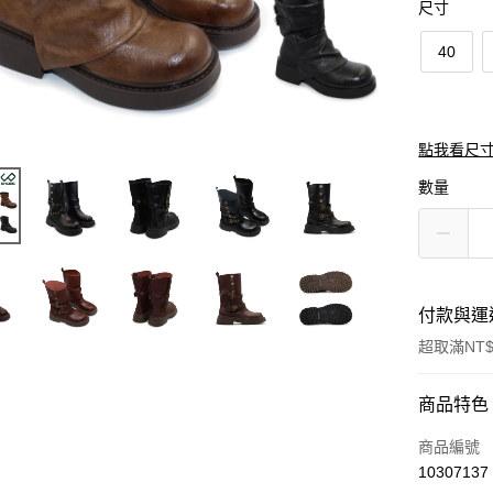
尺寸
40
點我看尺
數量
付款與運
超取滿NT$
付款方式
商品特色
信用卡一
商品編號
10307137
超商取貨