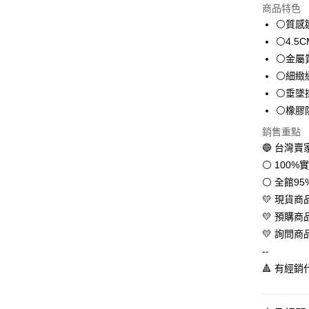
商品特色
LINE Pay
⚪質感
⚪4.5
Apple Pay
⚪金屬
街口支付
⚪細緻
⚪垂墜
悠遊付
⚪橡膠
全盈+PAY
銷售重點
AFTEE先
🔵 台灣
相關說明
⚪ 100
【關於「A
⚪ 全館9
ATM付款
AFTEE
💛 現貨
便利好安
１．簡單
💛 預購
２．便利
運送方式
💛 詢問商
３．安心
--
全家取貨
【「AFT
🔺 有經
每筆NT$6
１．於結帳
付」結帳
付款後全
２．訂單